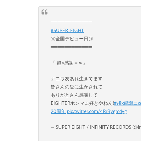
════════════
#SUPER_EIGHT
㊗️全国デビュー日㊗️
════════════
『 超×感謝＝∞ 』
ナニワ友あれ生きてます
皆さんの愛に生かされて
ありがとさん感謝して
EIGHTERホンマに好きやねん!
#超x感謝ニ
20周年
pic.twitter.com/4RrBygmdyg
— SUPER EIGHT / INFINITY RECORDS (@Inf