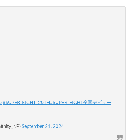
ꚙ
#SUPER_EIGHT_20TH
#SUPER_EIGHT全国デビュー
inity_rJP)
September 21, 2024