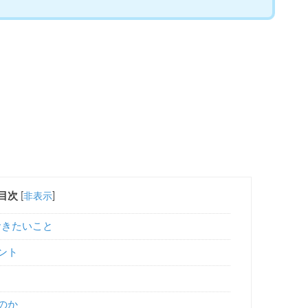
目次
[
非表示
]
おきたいこと
ント
のか