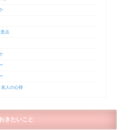
か
注意点
か
ー
ー
 友人の心得
おきたいこと