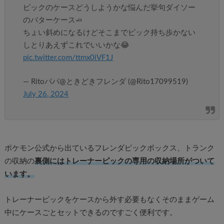
ピックのケースどうしようかな悩んだ挙句ダイソー
のバターケース🧈
ちょい斜めになるけどそこまでピック持ち歩かない
しとりあえずこれでいいかな😂
pic.twitter.com/ttmx0iVF1J
— Ritoパパ@ときどきフレンダ (@Rito17099519)
July 26, 2024
ポケモン公式から出ているフレンダピックボックス、トランク
の収納の
裏側にはトレーナーピックの専用の収納場所がついて
います。
トレーナーピックをケースから外す必要もなくそのままゲーム
中にケースごとセットできるのですごく便利です。