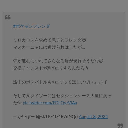
#ポケモンフレンダ
ミロカロスを求めて息子とフレンダ😆
マスカーニャには逃げられはしたが…
弾が進むにつれてさらなる扉が現れそうだな😄
交換チャンスも⭐️稼げたりするんだろう
途中のボスバトルも⭐️たまってほしいなʅ（◞‿◟）ʃ
そして某ダイソーにはセクションケース大量にあっ
た🤭
pic.twitter.com/FDLQyzViAa
— かいぼー (@sk1Px4fx4R76NQr)
August 8, 2024