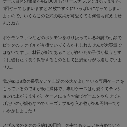
ケース自体の価格が約2,000円とリーズナブルではありますが、
4回やってしまいますと24枚ですぐにいっぱいになってしまい
ますので、いくらこの公式の収納が可愛くても何個も買えませ
んよね☆
ポケモンファンなどのポケモンを取り扱っている雑誌の付録で
ピックのファイルが今後ついてくるかもしれませんが大容量で
はないですし、材質が紙であることが多いため子供が扱うとす
ぐに破れたり長く保管するものとしては残念ながら適していま
せん。
我が家は8歳の長男がいて上記の公式が出している専用ケースを
もっているのですが既に満杯で、専用ケースは可愛くてテンシ
ョンは上がりますが、ケースに払うお金でゲームをやらせてあ
げたいのが親心なのでリーズナブルな入れ物が100円均一でな
いか探しました！
メザスタのタグの収納100円均一の中でもシェアを占めている