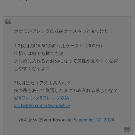
ポケモンフレンダの収納ケースやっと見つけた！
1.2枚目のDAISOの釣り用ケース✨（300円）
仕切りは縦でも横でも🆗
少なめに入れると斜めになって属性が見やすくな探
しやすくなるよ✨
3枚目はセリアの工具入れ？
持つ所もあって厳選したタグのみ入れる感じかな？
😊
#フレンダ
#フレンダ収納
pic.twitter.com/a6ws6ecEJP
— ゆん🌼5y (@yun_kosodate)
September 30, 2024