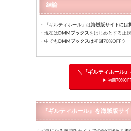
結論
・『ギルティホール』は
海賊版サイトには
・現在は
DMMブックス
をはじめとする正
・中でも
DMMブックス
は初回70%OFF
＼『ギルティホール』
▶ 初回70%O
『ギルティホール』を海賊版サイト（
まず気になる海賊版サイトでの配信状況を調