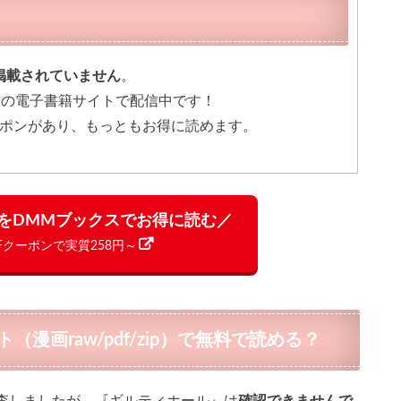
掲載されていません
。
規の電子書籍サイトで配信中です！
クーポンがあり、もっともお得に読めます。
をDMMブックスでお得に読む／
FFクーポンで実質258円～
漫画raw/pdf/zip）で無料で読める？
査しましたが、『ギルティホール』は
確認できませんで