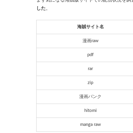
した
。
海賊サイト名
漫画raw
pdf
rar
zip
漫画バンク
hitomi
manga raw