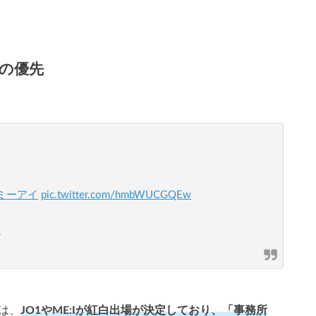
Iの優先
ミーアイ
pic.twitter.com/hmbWUCGQEw
4
では、
JO1やME:Iが紅白出場が決定しており、「事務所