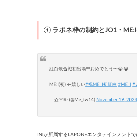
① ラポネ枠の制約とJO1・ME:
紅白歌合戦初出場‼️‼️おめでとう〜😭😭
ME:I(初) ←嬉しい
#祝ME_I初紅白
#ME_I
#
— 쇼우타 (@Me_tw14)
November 19, 202
INIが所属するLAPONEエンタテインメント