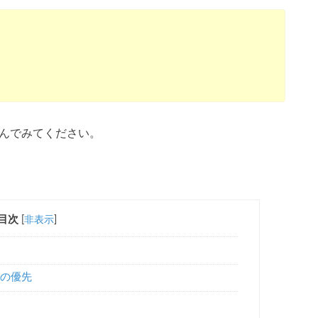
読んでみてください。
目次
[
非表示
]
Iの優先