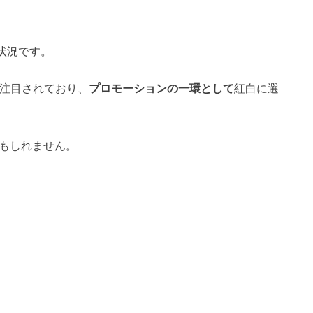
況です​。
て注目されており、
プロモーションの一環として
紅白に選
かもしれません。
。