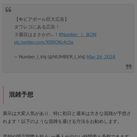
【🍻ビアボール巨大広告】
タワレコにある広告！
３週目はまさかの…！
#Number_ｉ_BON
pic.twitter.com/XR8OKc4c5e
— Number_i_khj (@NUMBER_i_khj)
May 26, 2024
混雑予想
展示は大変人気があり、特に初日と週末は大きな混雑が予想さ
れます！以下のような混雑を避ける方法をお勧めします。
早朝や閉店間際を狙う: 一番人が少ない時間帯と予想できます。