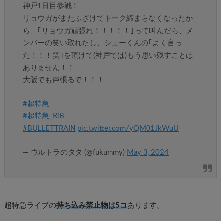
神戸1日目参戦！
リョウガがまたふざけてトーク締まらなくなったか
ら、｢リョウガ頑張れ！！！！！｣って叫んだら、メ
ンバーの笑い取れたし、シューくんの｢よく言っ
た！！！笑｣を頂けて(神戸では)もう思い残すことは
ありません！！
大阪でも声張るで！！！
#超特急
#超特急_RiB
#BULLETTRAIN
pic.twitter.com/yQM01JkWuU
— ウルトラのタタ (@fukummy)
May 3, 2024
超特急ライブの
持ち込み禁止物は5コ
あります。