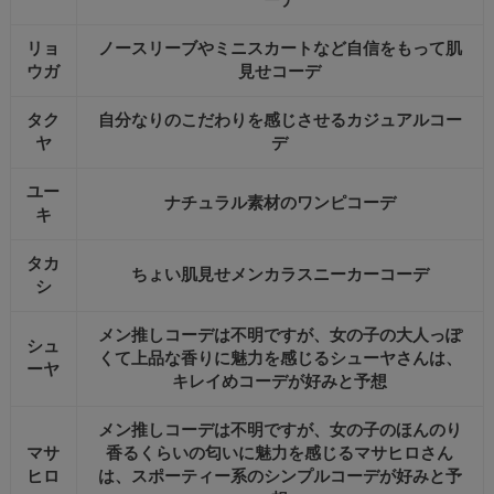
ーデ
リョ
ノースリーブやミニスカートなど自信をもって肌
ウガ
見せコーデ
タク
自分なりのこだわりを感じさせるカジュアルコー
ヤ
デ
ユー
ナチュラル素材のワンピコーデ
キ
タカ
ちょい肌見せメンカラスニーカーコーデ
シ
メン推しコーデは不明ですが、女の子の大人っぽ
シュ
くて上品な香りに魅力を感じるシューヤさんは、
ーヤ
キレイめコーデが好みと予想
メン推しコーデは不明ですが、女の子のほんのり
マサ
香るくらいの匂いに魅力を感じるマサヒロさん
ヒロ
は、スポーティー系のシンプルコーデが好みと予