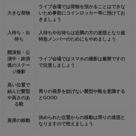
ライブ会場では荷物を預かることはできな
大きな荷物
いため事前にコインロッカー等に預けてお
きましょう
入待ち・出
入待ちや出待ちは近隣の方の迷惑となり超
待ち
特急メンバーのためにもやめましょう
開演前・公
演中・終演
ライブ会場ではスマホの撮影は厳禁ですの
後のステー
で注意しましょう
ジ撮影
高い位置で
結んだ髪型
周りの視界を妨げない髪型や靴を意識する
や高さのあ
とGOOD
る靴
決められた位置からの移動は周りの迷惑と
座席の移動
なりますので控えましょう