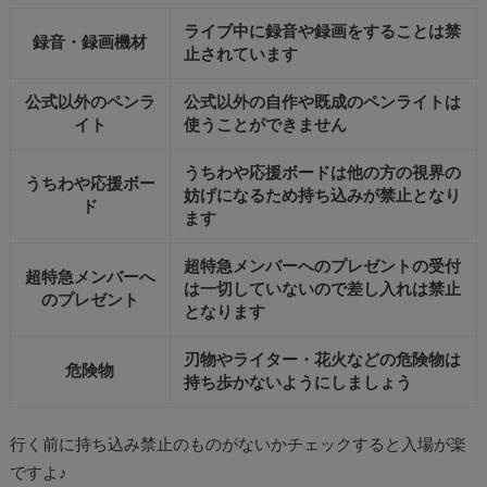
ライブ中に録音や録画をすることは禁
録音・録画機材
止されています
公式以外のペンラ
公式以外の自作や既成のペンライトは
イト
使うことができません
うちわや応援ボードは他の方の視界の
うちわや応援ボー
妨げになるため持ち込みが禁止となり
ド
ます
超特急メンバーへのプレゼントの受付
超特急メンバーへ
は一切していないので差し入れは禁止
のプレゼント
となります
刃物やライター・花火などの危険物は
危険物
持ち歩かないようにしましょう
行く前に持ち込み禁止のものがないかチェックすると入場が楽
ですよ♪