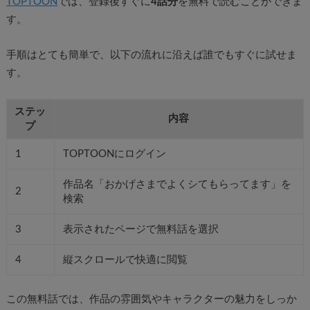
TOPTOON
では、登録後すぐに
4話分
を無料で読むことができま
す。
手順はとても簡単で、以下の流れに沿えば誰でもすぐに試せま
す。
ステッ
内容
プ
1
TOPTOONにログイン
作品名「おかげさまでよくシてもらってます」を
2
検索
3
表示されたページで無料話を選択
4
縦スクロールで快適に閲覧
この無料話では、作品の雰囲気やキャラクターの魅力をしっか