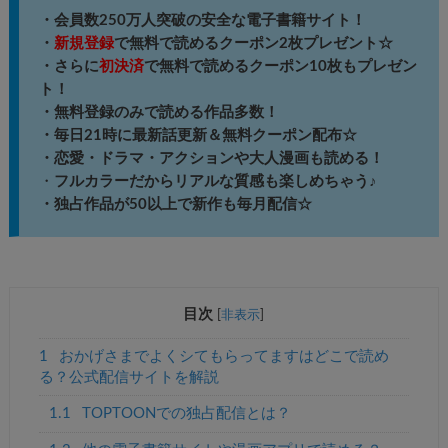
・会員数250万人突破の安全な電子書籍サイト！
・
新規登録
で無料で読めるクーポン2枚プレゼント☆
・さらに
初決済
で無料で読めるクーポン10枚もプレゼン
ト！
・無料登録のみで読める作品多数！
・毎日21時に最新話更新＆無料クーポン配布☆
・恋愛・ドラマ・アクションや大人漫画も読める！
・
フルカラーだからリアルな質感も楽しめちゃう♪
・独占作品が50以上で新作も毎月配信☆
目次
[
非表示
]
1
おかげさまでよくシてもらってますはどこで読め
る？公式配信サイトを解説
1.1
TOPTOONでの独占配信とは？