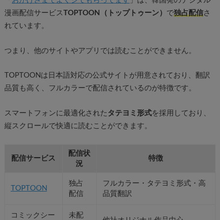
「
おかげさまでよくシてもらってます
」は、韓国発のデジタル
漫画配信サービス
TOPTOON（トップトゥーン）
で
独占配信
さ
れています。
つまり、他のサイトやアプリでは読むことができません。
TOPTOONは日本語対応の公式サイトが用意されており、翻訳
品質も高く、フルカラーで配信されているのが特徴です。
スマートフォンに最適化された
タテヨミ形式
を採用しており、
縦スクロールで快適に読むことができます。
配信状
配信サービス
特徴
況
独占
フルカラー・タテヨミ形式・高
TOPTOON
配信
品質翻訳
コミックシー
未配