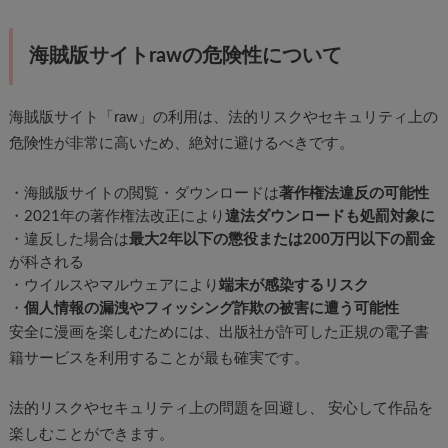
海賊版サイトrawの危険性について
海賊版サイト「raw」の利用は、法的リスクやセキュリティ上の
危険性が非常に高いため、絶対に避けるべきです。​
・海賊版サイトの閲覧・ダウンロードは
著作権法違反の可能性
・2021年の著作権法改正により
違法ダウンロードも処罰対象に
・違反した場合は
最大2年以下の懲役または200万円以下の罰金
が科される
・ウイルスやマルウェアにより
端末が感染するリスク
・
個人情報の漏洩やフィッシング詐欺の被害に遭う可能性
安全に漫画を楽しむためには、出版社が許可した正規の電子書
籍サービスを利用することが最も確実です。​
法的リスクやセキュリティ上の問題を回避し、 安心して作品を
楽しむことができます。