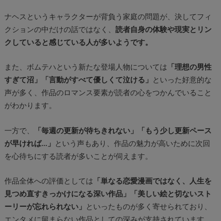
ナヘスというキャラクターが背負う家庭の問題が、決してフィ
クションの中だけの話ではなく、
読者自身の体験や現実とリン
クしていると感じている人が多いようです。
また、ボムテハという新たな登場人物については
「理想の男性
すぎて沼」「言動がすべて優しくて泣ける」
といった好意的な
声が多く、
作品のロマンス要素が読者の心をつかんでいること
がわかります。
一方で、
「毎週の更新が待ちきれない」「もう少し更新ペース
が早ければ…」
という声もあり、作品の魅力が高いために次回
を心待ちにする読者が多いことが伺えます。
作品全体への評価としては
「単なる恋愛漫画ではなく、人生を
見つめ直すきっかけになる深い作品」「美しい絵と切ないスト
ーリーが忘れられない」
といったものが多く寄せられており、
エンタメに留まらない作品としての深みが支持されています。