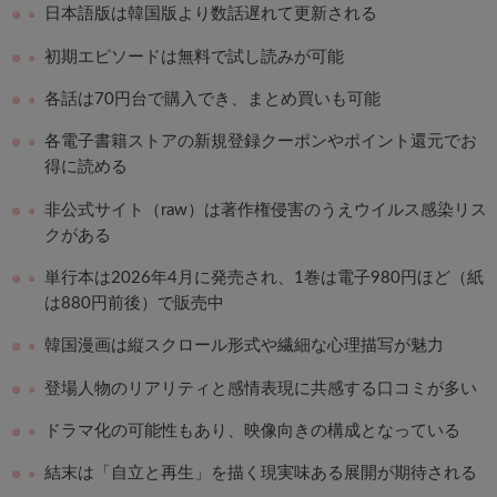
日本語版は韓国版より数話遅れて更新される
初期エピソードは無料で試し読みが可能
各話は70円台で購入でき、まとめ買いも可能
各電子書籍ストアの新規登録クーポンやポイント還元でお
得に読める
非公式サイト（raw）は著作権侵害のうえウイルス感染リス
クがある
単行本は2026年4月に発売され、1巻は電子980円ほど（紙
は880円前後）で販売中
韓国漫画は縦スクロール形式や繊細な心理描写が魅力
登場人物のリアリティと感情表現に共感する口コミが多い
ドラマ化の可能性もあり、映像向きの構成となっている
結末は「自立と再生」を描く現実味ある展開が期待される