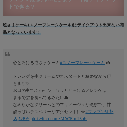
トできる？
逆さまケーキ(スノーフレークケーキ)はテイクアウト出来ない商
品となっています！
心とろける逆さまケーキ
#スノーフレークケーキ
🍰
メレンゲを生クリームやカスタードと絡めながら頂
きます✨
お口の中でふわっシュワッととろけるメレンゲは、
まるで雲を食べてるみたい☁
なめらかなクリームとのマリアージュが絶妙で、甘
酸っぱいラズベリーがアクセントに🍓
#ブンブン紅茶
店
#鎌倉
pic.twitter.com/MACRrmTShK