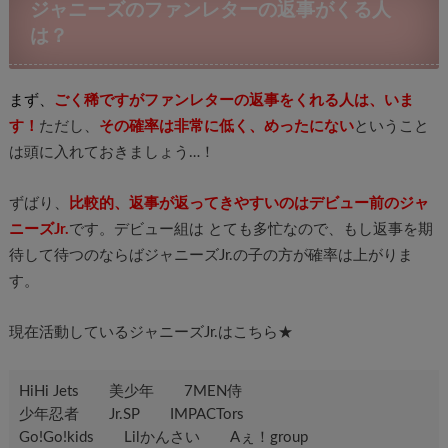
ジャニーズのファンレターの返事がくる人
は？
まず、
ごく稀ですがファンレターの返事をくれる人は、いま
す！
ただし、
その確率は非常に低く、めったにない
ということ
は頭に入れておきましょう…！
ずばり、
比較的、返事が返ってきやすいのはデビュー前のジャ
ニーズJr.
です。デビュー組は とても多忙なので、もし返事を期
待して待つのならばジャニーズJr.の子の方が確率は上がりま
す。
現在活動しているジャニーズJr.はこちら★
HiHi Jets 美少年 7MEN侍
少年忍者 Jr.SP IMPACTors
Go!Go!kids Lilかんさい Aぇ！group