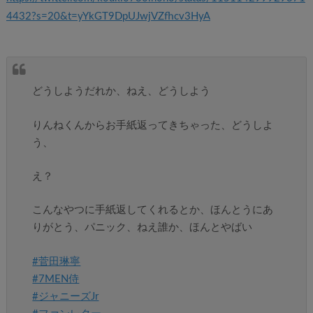
4432?s=20&t=yYkGT9DpUJwjVZfhcv3HyA
どうしようだれか、ねえ、どうしよう
りんねくんからお手紙返ってきちゃった、どうしよ
う、
え？
こんなやつに手紙返してくれるとか、ほんとうにあ
りがとう、パニック、ねえ誰か、ほんとやばい
#菅田琳寧
#7MEN侍
#ジャニーズJr