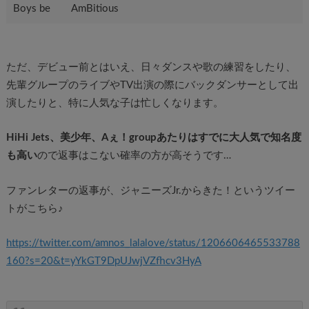
Boys be AmBitious
ただ、デビュー前とはいえ、日々ダンスや歌の練習をしたり、
先輩グループのライブやTV出演の際にバックダンサーとして出
演したりと、特に人気な子は忙しくなります。
HiHi Jets、美少年、Aぇ！groupあたりはすでに大人気で知名度
も高い
ので返事はこない確率の方が高そうです…
ファンレターの返事が、ジャニーズJr.からきた！というツイー
トがこちら♪
https://twitter.com/amnos_lalalove/status/1206606465533788
160?s=20&t=yYkGT9DpUJwjVZfhcv3HyA