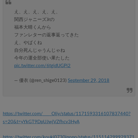
え、え、え、え、え、
関西ジャニーズJrの
福本大晴くんから
ファンレターの返事返ってきた
え、やばくね
自分死んじゃうんじゃね
今年の運全部使い果たした
pic.twitter.com/6tgidUGPi2
— 優衣 (@ren_shige0123)
September 29, 2018
https://twitter.com/____Oliy/status/1171593316107837440?
s=20&t=yYkGT9DpUJwjVZfhcv3HyA
https://twitter.com/kouki0730inono/status/115114299929371