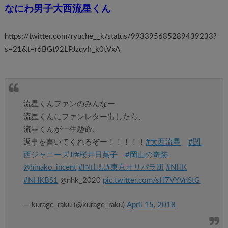
なにわ男子大西流星くん
https://twitter.com/ryuche__k/status/993395685289439233?
s=21&t=r6BGt92LPJzqvIr_k0tVxA
流星くんファンのみんなー
流星くんにファンレター出したら、
流星くんが一生懸命、
返事を書いてくれるぞー！！！！！
#大西流星
#関
西ジャニーズJr
#桜井日菜子
#岡山の奇跡
@hinako_incent
#岡山県
#東京オリパラ団
#NHK
#NHKBS1
@nhk_2020
pic.twitter.com/sH7VYVnStG
— kurage_raku (@kurage_raku)
April 15, 2018