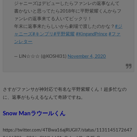
ジャニーズはデビューしたらファンレの返事なんて
書かないと思ってたら2018年に平野紫耀くんからフ
ァンレの返事来てる人いてビックリ！
年末に返事来たらしいから劇場で渡したのかな？
#ジ
ャニーズ
#キンプリ
#平野紫耀
#KingandPrince
#ファ
ンレター
— LIN☆☆☆ (@KOSHI31)
November 4, 2020
さすがファンサが神対応で有名な
平野紫耀くん！超多忙なの
に、返事がもらえるなんて奇跡ですね。
Snow Manラウールくん
https://twitter.com/4TBwa16ajRUGll7/status/1131145172647