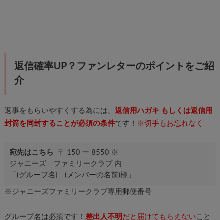
返信確率UP？ファンレターのポイントをご紹
介
返事をもらいやすくする為には、
返信用ハガキ もしくは返信用
封筒
を同封することが必須の条件
です！
※切手もお忘れなく
宛先はこちら
〒 150 ー 8550 ※
ジャニーズ ファミリークラブ 内
「(グループ名) (メンバーの名前)様」
※ジャニーズファミリークラブ専用郵便番号
グループ名は必須です！
差出人不明
だと届けてもらえない
こと