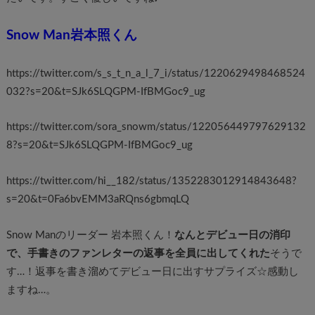
Snow Man岩本照くん
https://twitter.com/s_s_t_n_a_l_7_i/status/1220629498468524
032?s=20&t=SJk6SLQGPM-IfBMGoc9_ug
https://twitter.com/sora_snowm/status/122056449797629132
8?s=20&t=SJk6SLQGPM-IfBMGoc9_ug
https://twitter.com/hi__182/status/1352283012914843648?
s=20&t=0Fa6bvEMM3aRQns6gbmqLQ
Snow Manのリーダー 岩本照くん！
なんとデビュー日の消印
で、
手書きの
ファンレター
の
返事を
全員に出してくれた
そうで
す…！返事を書き溜めてデビュー日に出すサプライズ☆感動し
ますね…。