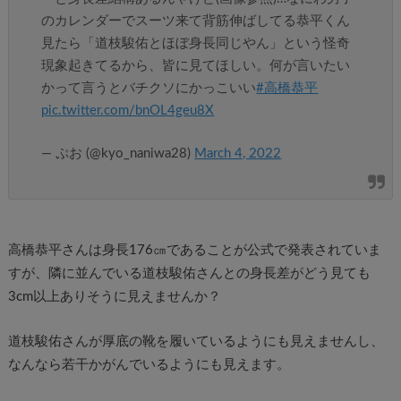
のカレンダーでスーツ来て背筋伸ばしてる恭平くん
見たら「道枝駿佑とほぼ身長同じやん」という怪奇
現象起きてるから、皆に見てほしい。何が言いたい
かって言うとバチクソにかっこいい
#高橋恭平
pic.twitter.com/bnOL4geu8X
— ぷお (@kyo_naniwa28)
March 4, 2022
高橋恭平さんは身長176㎝であることが公式で発表されていま
すが、隣に並んでいる道枝駿佑さんとの身長差がどう見ても
3cm以上ありそうに見えませんか？
道枝駿佑さんが厚底の靴を履いているようにも見えませんし、
なんなら若干かがんでいるようにも見えます。