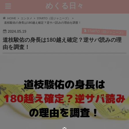
めくる日々
HOME
エンタメ
STARTO（旧ジャニーズ）
道枝駿佑の身長は180越え確定？逆サバ読みの理由を調査！
STARTO（旧ジャニーズ）
2024.05.19
道枝駿佑の身長は180越え確定？逆サバ読みの理
由を調査！