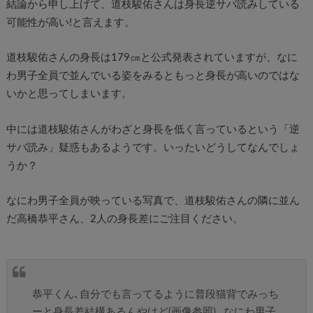
結論から申し上げて、道枝駿佑さんは身長逆サバ読みしている
可能性が高い!と言えます。
道枝駿佑さんの身長は179㎝と公式発表されていますが、なに
わ男子全員で並んでいる姿をみるともっと身長が高いのではな
いかと思ってしまいます。
中には道枝駿佑さんがわざと身長を低く言っているという「逆
サバ読み」疑惑もあるようです。いったいどうしてなんでしょ
うか？
なにわ男子全員が映っている写真で、道枝駿佑さんの隣に並ん
だ高橋恭平さん、2人の身長差にご注目ください。
恭平くん､自分でも言ってるように普段猫背でみっち
ーと身長差結構あるんやけど(画像参照)…なにわ男子