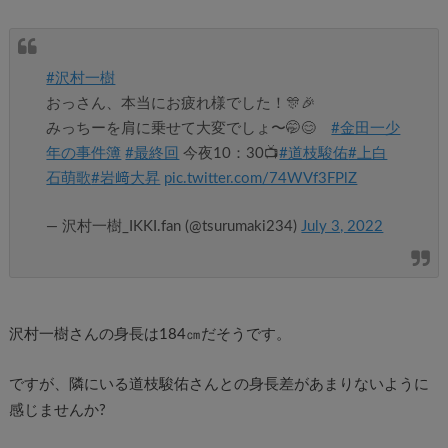
#沢村一樹
おっさん、本当にお疲れ様でした！🎊🎉
みっちーを肩に乗せて大変でしょ〜🤭😊
#金田一少
年の事件簿
#最終回
今夜10：30📺
#道枝駿佑
#上白
石萌歌
#岩﨑大昇
pic.twitter.com/74WVf3FPlZ
— 沢村一樹_IKKI.fan (@tsurumaki234)
July 3, 2022
沢村一樹さんの身長は184㎝だそうです。
ですが、隣にいる道枝駿佑さんとの身長差があまりないように
感じませんか?