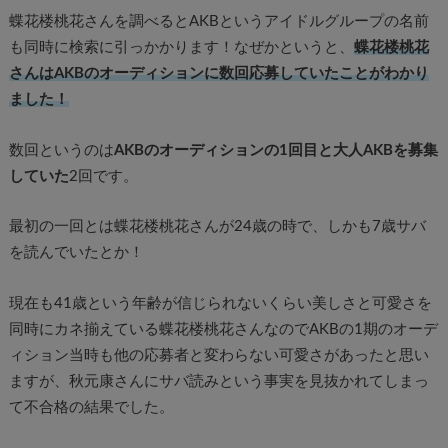
蝶花楼桃花さんを調べるとAKBというアイドルグループの名前
も同時に検索に引っかかります！なぜかというと、
蝶花楼桃花
さんはAKBのオーディションに数回応募していたことがわかり
ました！
数回というのは
AKBのオーディションの1回目と大人AKBを募集
していた
2回です。
最初の一回とは蝶花楼桃花さんが24歳の時で、しかも7歳サバ
を読んでいたとか！
現在も41歳という年齢が信じられないくらい美しさと可愛さを
同時にカネ揃えている蝶花楼桃花さんなのでAKBの1期のオーデ
ィション当時も他の応募者と変わらない可愛さがあったと思い
ますが、秋元康さんにサバ読みという事実を見抜かれてしまっ
て不合格の結果でした。