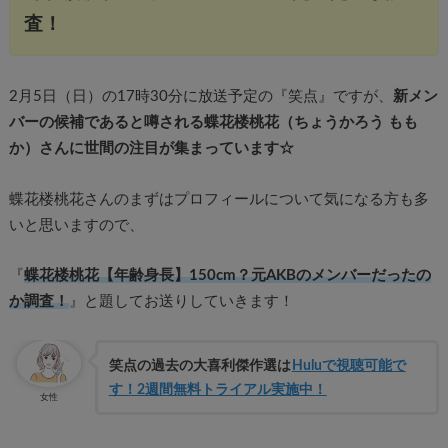
査！
2月5日（日）の17時30分に放送予定の『笑点』ですが、
新メン
バーの候補であると噂される蝶花楼桃花（ちょうかろう もも
か）さんに世間の注目が集まっています☆
蝶花楼桃花さんのまずはプロフィールについて気になる方も多
いと思いますので、
『
蝶花楼桃花【年齢身長】150cm？元AKBのメンバーだったの
か調査！
』と題してお送りしていきます！
笑点の過去の大喜利傑作選は
Huluで視聴可能で
す！2週間無料トライアル実施中！
女性