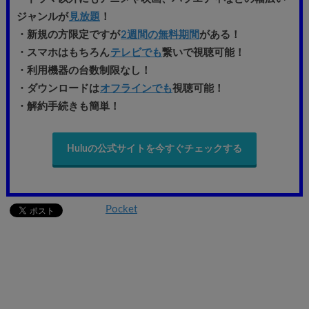
ジャンルが
見放題
！
・新規の方限定ですが
2週間の無料期間
がある！
・スマホはもちろん
テレビでも
繋いで視聴可能！
・利用機器の台数制限なし！
・ダウンロードは
オフラインでも
視聴可能！
・解約手続きも簡単！
Huluの公式サイトを今すぐチェックする
Pocket