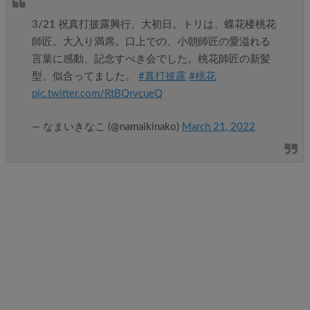
3/21 祝真打披露興行、大初日。トリは、蝶花楼桃花
師匠。大入り満席。口上での、小朝師匠の愛溢れる
言葉に感動、記念すべき会でした。桃花師匠の新髪
型、似合ってました。
#真打披露
#桃花
pic.twitter.com/RtBQrvcueQ
— なまいきなこ (@namaikinako)
March 21, 2022