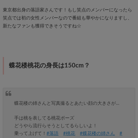
東京都出身の落語家さんです！もし笑点のメンバーになったら
笑点では初の女性メンバーなので番組も華やかになりますし、
新たなファンも獲得できそうですね☆
蝶花楼桃花の身長は150cm？
蝶花楼の姉さんと写真撮るとあたい顔の大きさが…
手は桃を表してる桃花ポーズ
どうやら流行らそうとしてるらしいよ！
乗って上げて！
#落語
#桃花
#蝶花楼の姉さん
#