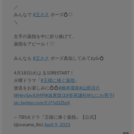
／
みんなで
#王ささ
ポーズ💍♡
＼
左手の薬指を中に折り曲げて、
薬指をアピール！♡
みんなも
#王ささ
ポーズ真似してみてね🥳💍
4月18日(火)よる10時START！
火曜ドラマ「
#王様に捧ぐ薬指
」
放送をお楽しみに💍💍
#橋本環奈
#山田涼介
(
#HeySayJUMP
)
#坂東龍汰
#長尾謙杜
(
#なにわ男子
)
pic.twitter.com/EJ75d3Zbz4
— TBS火ドラ『王様に捧ぐ薬指』【公式】
(@ousama_tbs)
April 9, 2023