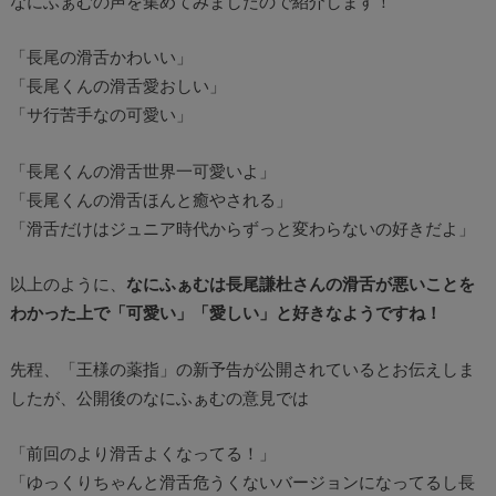
なにふぁむの声を集めてみましたので紹介します！
「長尾の滑舌かわいい」
「長尾くんの滑舌愛おしい」
「サ行苦手なの可愛い」
「長尾くんの滑舌世界一可愛いよ」
「長尾くんの滑舌ほんと癒やされる」
「滑舌だけはジュニア時代からずっと変わらないの好きだよ」
以上のように、
なにふぁむは長尾謙杜さんの滑舌が悪いことを
わかった上で「可愛い」「愛しい」と好きなようですね！
先程、「王様の薬指」の新予告が公開されているとお伝えしま
したが、公開後のなにふぁむの意見では
「前回のより滑舌よくなってる！」
「ゆっくりちゃんと滑舌危うくないバージョンになってるし長