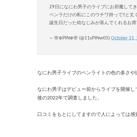
29日になにわ男子のライブにお邪魔してき
ペンラだけの私にこのウチワ持って!!と丈く
誕生日だった幼なじみが喜んでくれるお席
— 🌸❄️PIN❄️🌸 (@11sPINw05)
October 31,
なにわ男子ライブのペンライトの色の多さや
なにわ男子はデビュー前からライブを開催して
後の2022年で調査しました。
口コミをもとにしてますので人によっては感