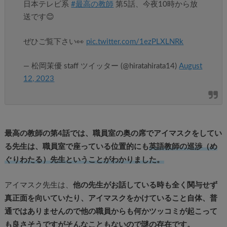
日本テレビ系
#最高の教師
第5話、今夜10時から放
送です😊
ぜひご覧下さい👀
pic.twitter.com/1ezPLXLNRk
— 松岡茉優 staff ツイッター (@hiratahirata14)
August
12, 2023
最高の教師の第4話では、職員室の奥の席でアイマスクをしてい
る先生は、職員室で座っている位置的にも
英語教師の巡渉（め
ぐりわたる）先生ということがわかりました。
アイマスク先生は、
他の先生がお話している時も全く関与せず
真正面を向いていたり、アイマスクをかけていること自体、普
通ではありませんので他の職員からも何かツッコミが起こって
も良さそうですがそんなこともないので謎の存在です。