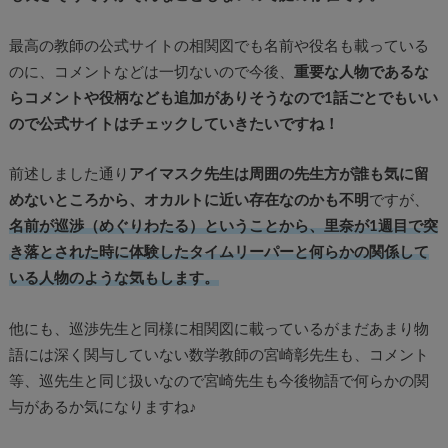
最高の教師の公式サイトの相関図でも名前や役名も載っている
のに、コメントなどは一切ないので今後、
重要な人物であるな
らコメントや役柄なども追加がありそうなので1話ごとでもいい
ので公式サイトはチェックしていきたいですね！
前述しました通り
アイマスク先生は周囲の先生方が誰も気に留
めないところから、オカルトに近い存在なのかも不明
ですが、
名前が巡渉（めぐりわたる）ということから、里奈が1週目で突
き落とされた時に体験したタイムリーパーと何らかの関係して
いる人物のような気もします。
他にも、巡渉先生と同様に相関図に載っているがまだあまり物
語には深く関与していない数学教師の宮崎彰先生も、コメント
等、巡先生と同じ扱いなので宮崎先生も今後物語で何らかの関
与があるか気になりますね♪