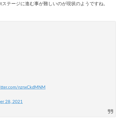
stステージに進む事が難しいのが現状のようですね。
witter.com/nznxCkdMNM
er 28, 2021