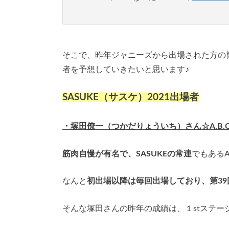
そこで、昨年ジャニーズから出場された方の
者を予想していきたいと思います♪
SASUKE（サスケ）2021出場者
・塚田僚一（つかだりょういち）さん☆A.B.C
筋肉自慢が有名で、SASUKEの常連
でもあるA
なんと
初出場以降は毎回出場しており、第39回
そんな塚田さんの昨年の成績は、１stステ