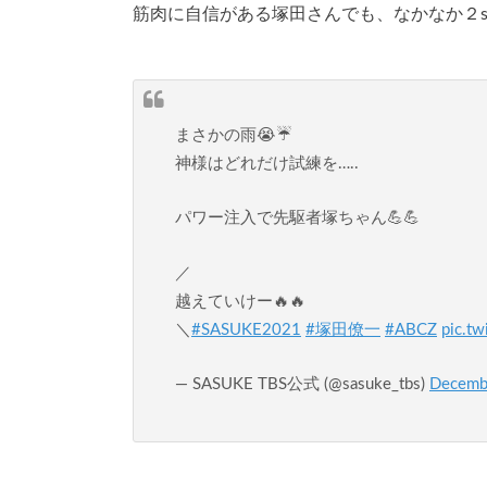
筋肉に自信がある塚田さんでも、なかなか２
まさかの雨😭☔
神様はどれだけ試練を…..
パワー注入で先駆者塚ちゃん💪💪
／
越えていけー🔥🔥
＼
#SASUKE2021
#塚田僚一
#ABCZ
pic.t
— SASUKE TBS公式 (@sasuke_tbs)
Decemb