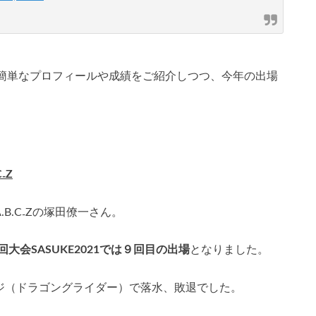
簡単なプロフィールや成績をご紹介しつつ、今年の出場
₋Z
.B.C₋Zの塚田僚一さん。
大会SASUKE2021では９回目の出場
となりました。
ージ（ドラゴングライダー）で落水、敗退でした。