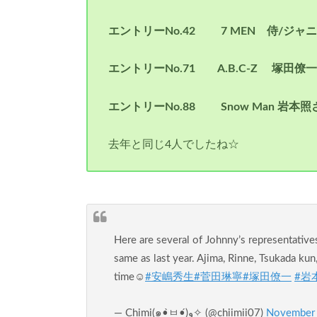
エントリーNo.42 7 MEN 侍/ジャニ
エントリーNo.71 A.B.C-Z 塚田僚
エントリーNo.88 Snow Man 岩本照
去年と同じ4人でしたね☆
Here are several of Johnny’s representative
same as last year. Ajima, Rinne, Tsukada kun
time☺️
#安嶋秀生
#菅田琳寧
#塚田僚一
#岩
— Chimi(๑•̀ㅂ•́)و✧ (@chiimii07)
November 