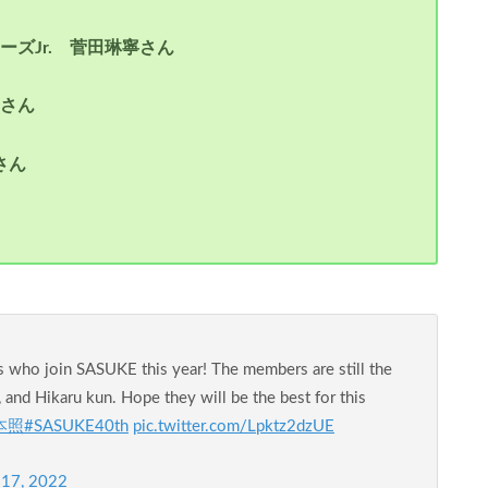
ーズJr. 菅田琳寧さん
一さん
さん
s who join SASUKE this year! The members are still the
, and Hikaru kun. Hope they will be the best for this
本照
#SASUKE40th
pic.twitter.com/Lpktz2dzUE
17, 2022