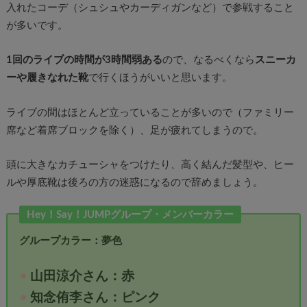
入れたコーデ（シュシュやカーディガンなど）で参戦すること
が多いです。
1回のライブの時間が3時間弱ある
ので、なるべくなら
スニーカ
ーや履きなれた靴
で行くほうがいいと思います。
ライブの間はほとんど立っていることが多いので（ファミリー
席など着席ブロックを除く）、足が疲れてしまうので。
頭に大きなカチューシャをつけたり、高く結んだ髪型や、ヒー
ルや厚底靴は後ろの方の迷惑になるので辞めましょう。
Hey！Say！JUMPグループ・メンバーカラー
グループカラー：夢色
山田涼介さん：赤
知念侑李さん：ピンク