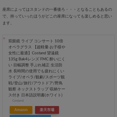
座席によってはスタンドの一番後ろ・・・となることもあるの
で、持っていったほうがどこの座席になっても楽しめると思い
ます。
双眼鏡 ライブ コンサート 10倍
オペラグラス 【超軽量·お子様や
女性に最適】Costand 望遠鏡
135g Bak4レンズ FMC 酔いにく
い 目幅調整 手ぶれ補正 生活防
水 長時間の使用でも疲れにくい
ライブ/オペラ/観劇/スポーツ観
戦/登山/旅行/アウトドア/野鳥
観察 ネックストラップ 収納ケー
ス付き 日本語説明書(ホワイト)
Costand
Amazon
楽天市場