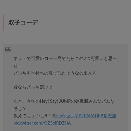
双子コーデ
ネットで可愛いコーデ見てたらこの2つ可愛いと思っ
た！
どっちも手持ちの服で似たようなの出来る！
皆ならどっち選ぶ？
あと、今年のHey! Say! JUMPの参戦服みんなどんな
感じ？
教えてちょ(´>؂∂｀)
#HeySayJUMP
#PARADE
#参戦服
pic.twitter.com/OZSeIRDZHA