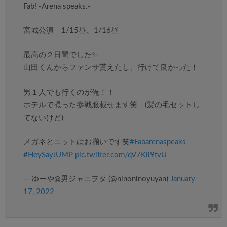
Fab! -Arena speaks.-
宮城公演 1/15昼、1/16昼
最高の２日間でした✨
山田くんからファンサ貰えたし、行けて良かった！
男１人でも行くのが俺！！
ホテルで撮った参戦服載せます笑 (髪の毛セットし
てないけど)
メガネとニットはお揃いです笑
#Fabarenaspeaks
#HeySayJUMP
pic.twitter.com/qV7Kil9tvU
— ゆーや@男ジャニヲタ (@ninoninoyuyan)
January
17, 2022