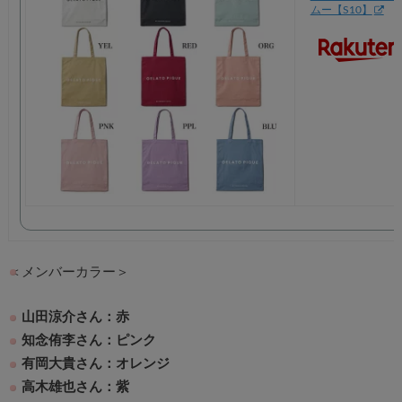
ムー【S10】
＜メンバーカラー＞
山田涼介さん：赤
知念侑李さん：ピンク
有岡大貴さん：オレンジ
高木雄也さん：紫