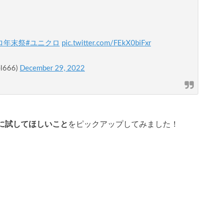
ロ年末祭
#ユニクロ
pic.twitter.com/FEkX0biFxr
666)
December 29, 2022
に試してほしいこと
をピックアップしてみました！