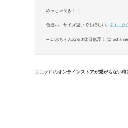
めっちゃ良き！！
色違い、サイズ違いでもほしい。
#ユニク
— いおちゃんねる®️休日低浮上 (@iochannel
ユニクロの
オンラインストアが繋がらない時