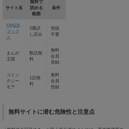
無料で
サイト名
読める
条件
範囲
FANZA
3冊試
登録
ブック
し読み
不要
ス
無料
まんが
数話無
会員
王国
料
登録
コミッ
無料
1話無
クシー
会員
料
モア
登録
無料サイトに潜む危険性と注意点