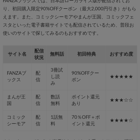
FANZAブックスでは、日本語ローカライズ版が配信されてお
り、初回購入限定90%OFFクーポン（最大2,000円引き）がもら
えます。また、コミックシーモアやまんが王国、コミックフェ
スタといった電子書籍サイトでも配信されているため、普段お
使いのサイトで探してみるのもおすすめです。
配信
サイト名
無料話
初回特典
おすすめ度
状況
3冊試
FANZAブ
配
90%OFFクー
し読
★★★★★
ックス
信
ポン
み
まんが王
配
数話
ポイント還元
★★★☆☆
国
信
無料
あり
コミック
配
1話無
70％OFF＋ポ
★★★★☆
シーモア
信
料
イント還元