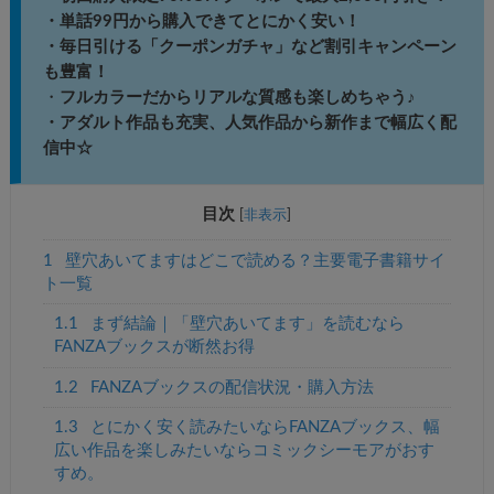
・単話99円から購入できてとにかく安い！
・毎日引ける「クーポンガチャ」など割引キャンペーン
も豊富！
・
フルカラーだからリアルな質感も楽しめちゃう♪
・アダルト作品も充実、人気作品から新作まで幅広く配
信中☆
目次
[
非表示
]
1
壁穴あいてますはどこで読める？主要電子書籍サイ
ト一覧
1.1
まず結論｜「壁穴あいてます」を読むなら
FANZAブックスが断然お得
1.2
FANZAブックスの配信状況・購入方法
1.3
とにかく安く読みたいならFANZAブックス、幅
広い作品を楽しみたいならコミックシーモアがおす
すめ。