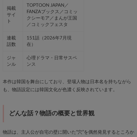
TOPTOON JAPAN／
掲載
FANZAブックス／コミッ
サイ
クシーモア／まんが王国
ト
／コミックフェスタ
連載
151話（2026年7月現
話数
在）
ジャ
心理ドラマ・日常サスペ
ンル
ンス
本作は韓国を舞台にしており、登場人物は日本名を持ちながら
も、物語設定には韓国文化が色濃く反映されています。
どんな話？物語の概要と世界観
物語は、主人公が自宅の壁に開いた“穴”を偶然発見するところか