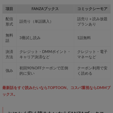
項目
FANZAブックス
コミックシーモア
配信
話売り＋読み放題
話売り（単話購入）
形式
プランあり
無料
3冊試し読み
1話無料
話
決済
クレジット・DMMポイント・
クレジット・電子
方法
キャリア決済など
マネーなど
初回90%OFFクーポンで圧倒
クーポン利用で安
強み
的に安い
く読める
最新話をすぐ読みたいならTOPTOON、コスパ重視ならDMMブ
ックス。