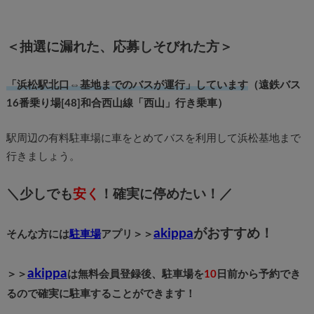
＜抽選に漏れた、応募しそびれた方＞
「浜松駅北口⇔基地までのバスが運行」しています
（遠鉄バス
16番乗り場[48]和合西山線「西山」行き乗車）
駅周辺の有料駐車場に車をとめてバスを利用して浜松基地まで
行きましょう。
＼少しでも
安く
！確実に停めたい！／
akippa
がおすすめ！
そんな方には
駐車場
アプリ＞＞
akippa
＞＞
は無料会員登録後、駐車場を
10
日前から予約でき
るので確実に駐車することができます！