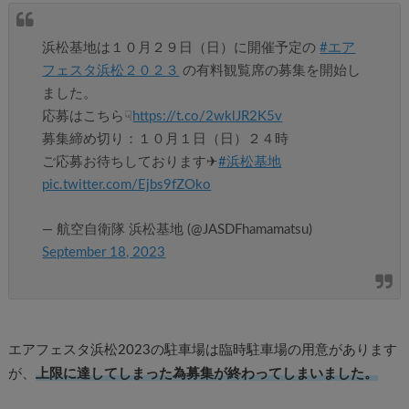
浜松基地は１０月２９日（日）に開催予定の
#エア
フェスタ浜松２０２３
の有料観覧席の募集を開始し
ました。
応募はこちら☟
https://t.co/2wklJR2K5v
募集締め切り：１０月１日（日）２４時
ご応募お待ちしております✈
#浜松基地
pic.twitter.com/Ejbs9fZOko
— 航空自衛隊 浜松基地 (@JASDFhamamatsu)
September 18, 2023
エアフェスタ浜松2023の駐車場は臨時駐車場の用意があります
が、
上限に達してしまった為募集が終わってしまいました。