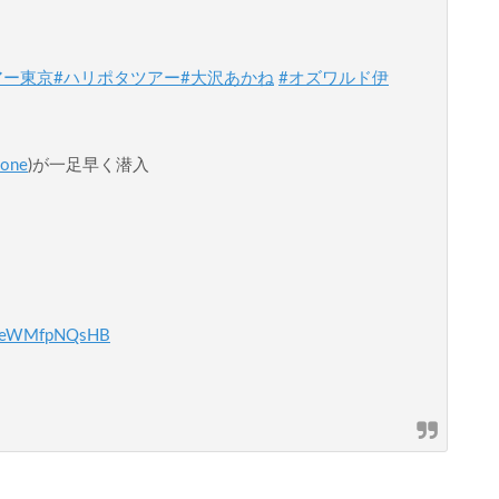
アー東京
#ハリポタツアー
#大沢あかね
#オズワルド伊
Zone
)が一足早く潜入
om/eWMfpNQsHB