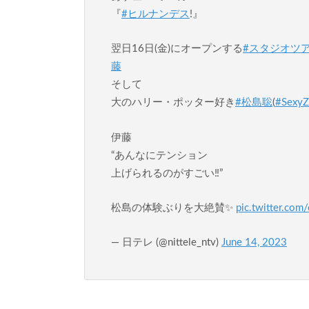
『
#ヒルナンデス
!』
翌日16日(金)にオープンする
#スタジオツ
藤
そして
大のハリー・ポッター好き
#松島聡
(
#Sexy
伊藤
“あんなにテンション
上げられるのがすごい‼️”
松島の体験ぶりを大絶賛✨
pic.twitter.c
— 日テレ (@nittele_ntv)
June 14, 2023