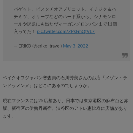
バゲット、ピスタチオアプリコット、イチジク＆ハ
チミツ、オリーブなどのハード系から、シナモンロ
ールや課題にも出たヴィーガンメロンパンまで11個
入ってた！
pic.twitter.com/ZPkFmQfVL7
— ERIKO (@eriko_travel)
May 3, 2022
ベイクオフジャパン審査員の石川芳美さんのお店『メゾン・ラ
ンドゥメンヌ』はどこにあるのでしょうか。
現在フランスには25店舗あり、日本では東京港区の麻布台と赤
坂、新宿区の伊勢丹新宿、渋谷区のアトレ恵比寿に店舗があり
ます。