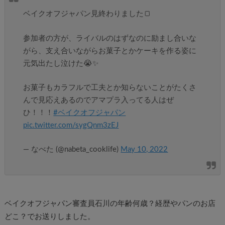
ベイクオフジャパン見終わりました🍞
参加者の方が、ライバルのはずなのに励まし合いな
がら、支え合いながらお菓子とかケーキを作る姿に
元気出たし泣けた😭✨
お菓子もカラフルで工夫とか知らないことがたくさ
んで見応えあるのでアマプラ入ってる人はぜ
ひ！！！
#ベイクオフジャパン
pic.twitter.com/sygQnm3zEJ
— なべた (@nabeta_cooklife)
May 10, 2022
ベイクオフジャパン審査員石川の年齢何歳？経歴やパンのお店
どこ？でお送りしました。