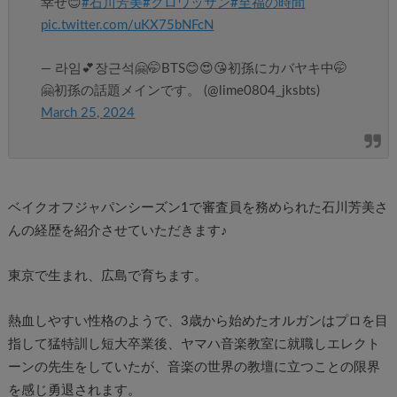
幸せ😊
#石川芳美
#クロワッサン
#至福の時間
pic.twitter.com/uKX75bNFcN
— 라임💕장근석🤗🤭BTS😊😍😘初孫にカバヤキ中🤭
🤗初孫の話題メインです。 (@lime0804_jksbts)
March 25, 2024
ベイクオフジャパンシーズン1で審査員を務められた石川芳美さ
んの経歴を紹介させていただきます♪
東京で生まれ、広島で育ちます。
熱血しやすい性格のようで、3歳から始めたオルガンはプロを目
指して猛特訓し短大卒業後、ヤマハ音楽教室に就職しエレクト
ーンの先生をしていたが、音楽の世界の教壇に立つことの限界
を感じ勇退されます。