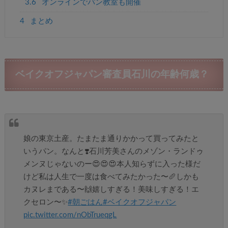
3.6
オンラインでパン教室も開催
4
まとめ
ベイクオフジャパン審査員石川の年齢何歳？
娘の東京土産。たまたま通りかかって買ってみたと
いうパン。なんと❣️石川芳美さんのメゾン・ランドゥ
メンヌじゃないのー😍😍😍本人知らずに入った様だ
けど私は人生で一度は食べてみたかった〜🥖しかも
カヌレまである〜🙌嬉しすぎる！美味しすぎる！エ
クセロン〜✨
#朝ごはん
#ベイクオフジャパン
pic.twitter.com/nObTrueqgL