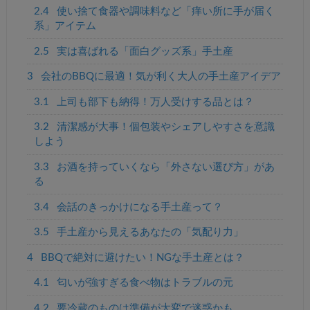
2.4
使い捨て食器や調味料など「痒い所に手が届く
系」アイテム
2.5
実は喜ばれる「面白グッズ系」手土産
3
会社のBBQに最適！気が利く大人の手土産アイデア
3.1
上司も部下も納得！万人受けする品とは？
3.2
清潔感が大事！個包装やシェアしやすさを意識
しよう
3.3
お酒を持っていくなら「外さない選び方」があ
る
3.4
会話のきっかけになる手土産って？
3.5
手土産から見えるあなたの「気配り力」
4
BBQで絶対に避けたい！NGな手土産とは？
4.1
匂いが強すぎる食べ物はトラブルの元
4.2
要冷蔵のものは準備が大変で迷惑かも