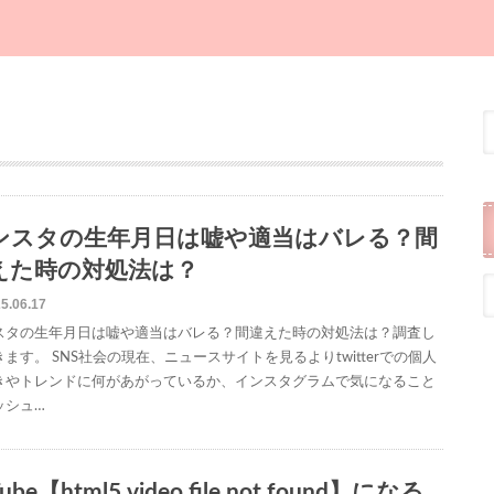
ンスタの生年月日は嘘や適当はバレる？間
えた時の対処法は？
5.06.17
スタの生年月日は嘘や適当はバレる？間違えた時の対処法は？調査し
ます。 SNS社会の現在、ニュースサイトを見るよりtwitterでの個人
きやトレンドに何があがっているか、インスタグラムで気になること
ッシュ…
ube【html5 video file not found】になる