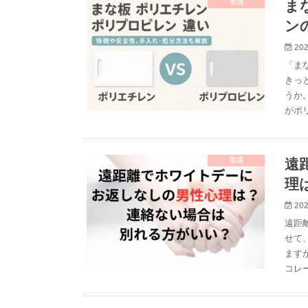
生活
ま
ン
202
「ま
きっ
うか
がポ
生活
遠
理
202
遠距
せて
ます
コレ