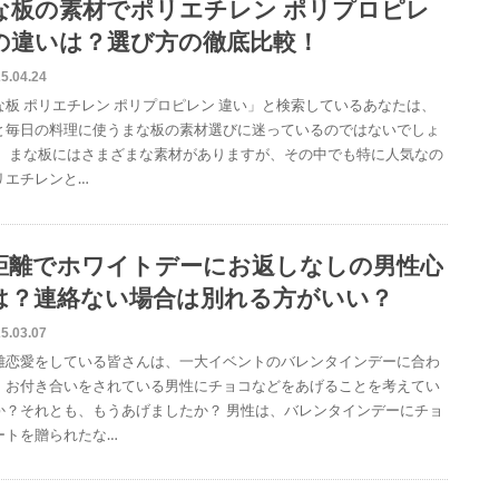
な板の素材でポリエチレン ポリプロピレ
の違いは？選び方の徹底比較！
5.04.24
な板 ポリエチレン ポリプロピレン 違い」と検索しているあなたは、
と毎日の料理に使うまな板の素材選びに迷っているのではないでしょ
。 まな板にはさまざまな素材がありますが、その中でも特に人気なの
リエチレンと…
距離でホワイトデーにお返しなしの男性心
は？連絡ない場合は別れる方がいい？
5.03.07
離恋愛をしている皆さんは、一大イベントのバレンタインデーに合わ
、お付き合いをされている男性にチョコなどをあげることを考えてい
か？それとも、もうあげましたか？ 男性は、バレンタインデーにチョ
ートを贈られたな…