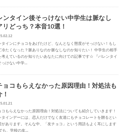
レンタイン後そっけない中学生は脈なし
アリどっち？本音10選！
5.02.12
ンタインにチョコをあげたけど、なんとなく態度がそっけない！もし
て冷たくなった？脈ありなのか脈なしなのか知りたい！ 中学生の相手
を考えているのか知りたいあなたに向けての記事です☆ 『バレンタイ
そっけない中学…
チョコもらえなかった原因理由！対処法も
介！
5.01.21
ョコもらえなかった原因理由！対処法についても紹介していきます！
ンタインデーには、恋人だけでなく友達にもチョコレートを贈るとい
習があります。そんな中、「友チョコ」という用語もよく耳にします
 でも、学校の友…