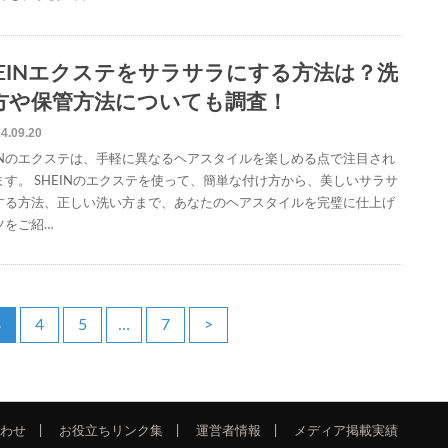
HEINエクステをサラサラにする方法は？洗
方や保管方法についても調査！
4.09.20
EINのエクステは、手軽に異なるヘアスタイルを楽しめる点で注目され
ます。 SHEINのエクステを使って、簡単な付け方から、美しいサラサ
する方法、正しい洗い方まで、あなたのヘアスタイルを完璧に仕上げ
ツをご紹…
3
4
5
…
7
>
わせ
お役立ちリンク集
運営者情報
メディア掲載実績