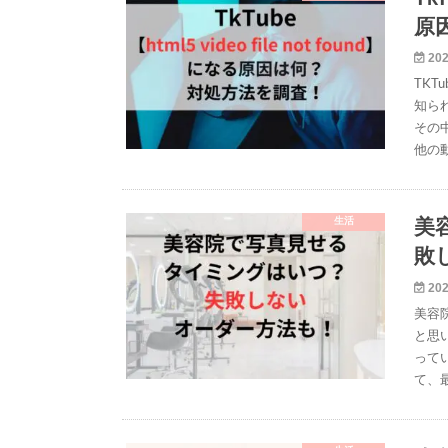
原
202
TK
知ら
その
他の
生活
美
敗
202
美容
と思
って
て、