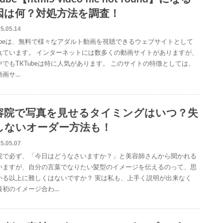
因は何？対処方法を調査！
5.05.14
Tubeは、無料で様々なアダルト動画を視聴できるウェブサイトとして
れています。 インターネットには数多くの動画サイトがありますが、
中でもTKTubeは特に人気があります。 このサイトの特徴としては、
動画サ…
容院で写真を見せるタイミングはいつ？失
しないオーダー方法も！
5.05.07
院で必ず、「今日はどうなさいますか？」と美容師さんから聞かれる
いますが、自分の言葉でなりたい髪型のイメージを伝えるのって、思
いる以上に難しくはないですか？ 実は私も、上手く説明が出来なく
最初のイメージ合わ…