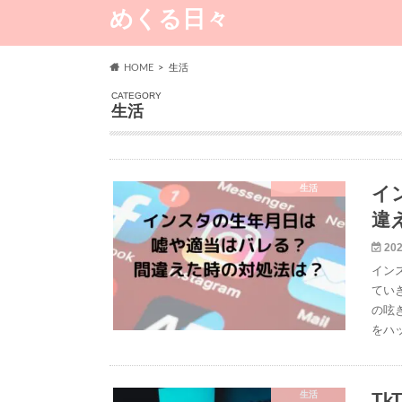
めくる日々
HOME
生活
CATEGORY
生活
生活
イ
違
202
イン
ていき
の呟
をハ
生活
TkT