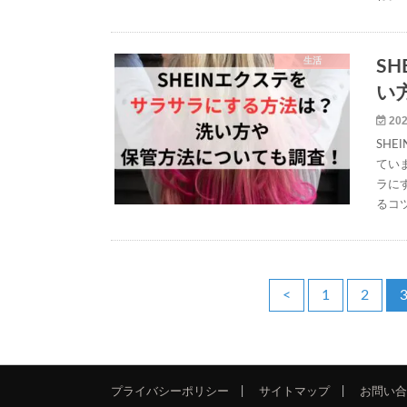
生活
S
い
202
SH
てい
ラに
るコ
<
1
2
プライバシーポリシー
サイトマップ
お問い合