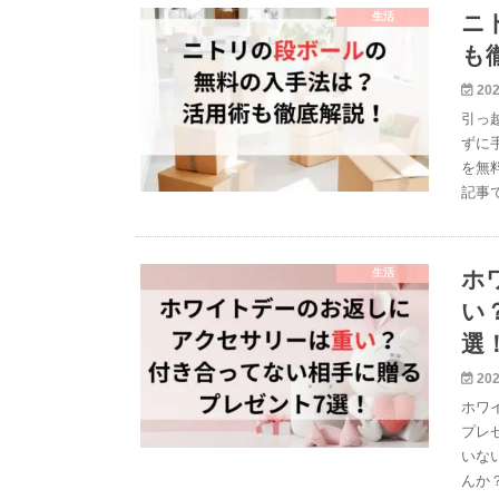
生活
ニ
も
202
引っ
ずに
を無
記事
生活
ホ
い
選
202
ホワ
プレ
いな
んか