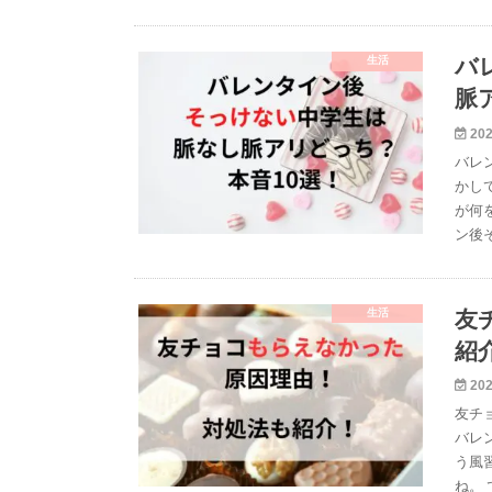
生活
バ
脈
202
バレ
かし
が何
ン後
生活
友
紹
202
友チ
バレ
う風
ね。