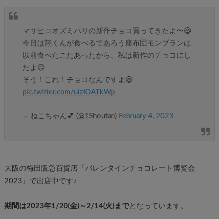
マサヒコオズミパリの新作チョコ買ってきたよ〜😆
今日は翔くんが食べるであろう座布団モンブランは
以前食べたこたあったから、私は新作のチョコにし
たよ😉
そう！これ！チョコなんですよ😆
pic.twitter.com/uizIOATkWp
— ねこちゃん💕 (@1Shoutan)
February 4, 2023
大阪の梅田阪急百貨店「バレンタインチョコレート博覧会
2023」で出店中です♪
期間は2023年1/20(金)～2/14(火)まで
となっています。