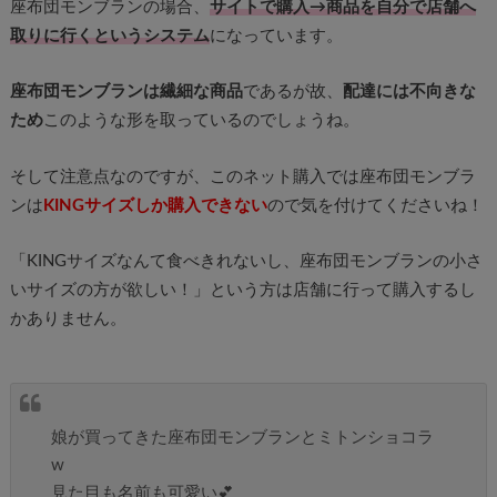
座布団モンブランの場合、
サイトで購入→商品を自分で店舗へ
取りに行くというシステム
になっています。
座布団モンブランは繊細な商品
であるが故、
配達には不向きな
ため
このような形を取っているのでしょうね。
そして注意点なのですが、このネット購入では座布団モンブラ
ンは
KINGサイズしか購入できない
ので気を付けてくださいね！
「KINGサイズなんて食べきれないし、座布団モンブランの小さ
いサイズの方が欲しい！」という方は店舗に行って購入するし
かありません。
娘が買ってきた座布団モンブランとミトンショコラ
w
見た目も名前も可愛い💕