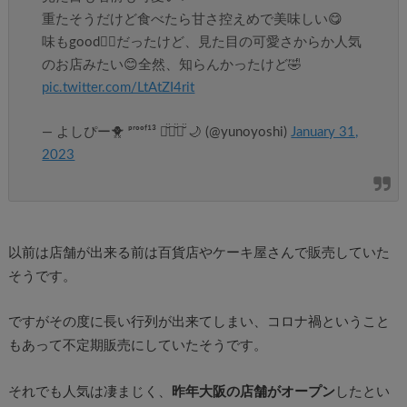
重たそうだけど食べたら甘さ控えめで美味しい😋
味もgood👍🏻だったけど、見た目の可愛さからか人気
のお店みたい😊全然、知らんかったけど🤣
pic.twitter.com/LtAtZI4rit
— よしぴー🐥 ᵖʳᵒᵒᶠ¹³ ♡̆̈♡̆̈♡̆̈ 🌙 (@yunoyoshi)
January 31,
2023
以前は店舗が出来る前は百貨店やケーキ屋さんで販売していた
そうです。
ですがその度に長い行列が出来てしまい、コロナ禍ということ
もあって不定期販売にしていたそうです。
それでも人気は凄まじく、
昨年大阪の店舗がオープン
したとい