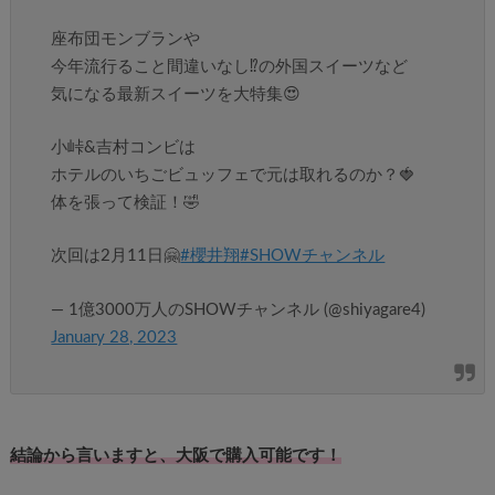
座布団モンブランや
今年流行ること間違いなし⁉の外国スイーツなど
気になる最新スイーツを大特集😍
小峠&吉村コンビは
ホテルのいちごビュッフェで元は取れるのか？🍓
体を張って検証！🤣
次回は2月11日🤗
#櫻井翔
#SHOWチャンネル
— 1億3000万人のSHOWチャンネル (@shiyagare4)
January 28, 2023
結論から言いますと、大阪で購入可能です！