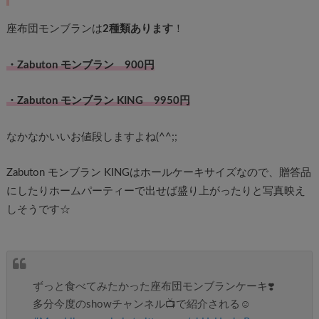
座布団モンブランは
2種類あります
！
・Zabuton モンブラン 900円
・Zabuton モンブラン KING 9950円
なかなかいいお値段しますよね(^^;;
Zabuton モンブラン KINGはホールケーキサイズなので、贈答品
にしたりホームパーティーで出せば盛り上がったりと写真映え
しそうです☆
ずっと食べてみたかった座布団モンブランケーキ❣️
多分今度のshowチャンネル📺で紹介される☺️