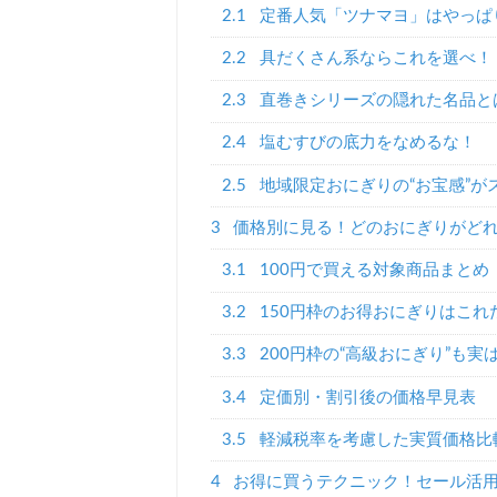
2.1
定番人気「ツナマヨ」はやっぱ
2.2
具だくさん系ならこれを選べ！
2.3
直巻きシリーズの隠れた名品と
2.4
塩むすびの底力をなめるな！
2.5
地域限定おにぎりの“お宝感”が
3
価格別に見る！どのおにぎりがど
3.1
100円で買える対象商品まとめ
3.2
150円枠のお得おにぎりはこれ
3.3
200円枠の“高級おにぎり”も実
3.4
定価別・割引後の価格早見表
3.5
軽減税率を考慮した実質価格比
4
お得に買うテクニック！セール活