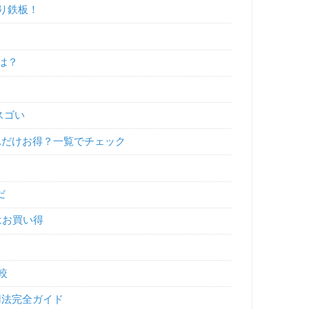
り鉄板！
は？
スゴい
れだけお得？一覧でチェック
だ
はお買い得
較
用法完全ガイド