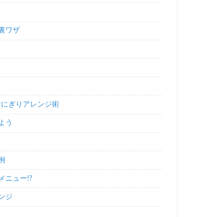
裏ワザ
おにぎりアレンジ術
よう
例
ニュー!?
ンジ