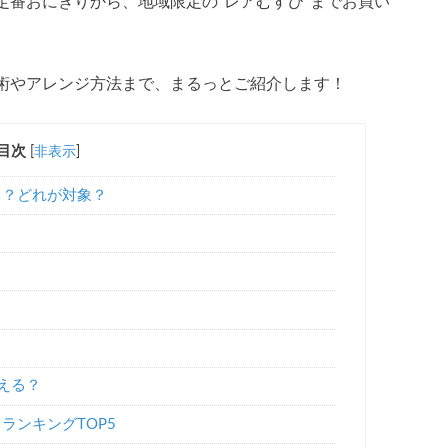
定番おにぎりから、地域限定の“レアむすび”までお買い
術やアレンジ方法まで、まるっとご紹介します！
目次
[
非表示
]
ら？どれが対象？
える？
ランキングTOP5