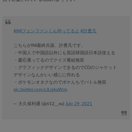
#INIフェンファンくん待ってるよ
#許豊凡
こちらがINI最終兵器、許豊凡です。
・中国人で中国語以外にも英語韓国語日本語使える
・慶応通ってるのでクイズ番組無双
・グラフィックデザインできるのでCDのジャケット
デザインなんかいい感じに作れる
・ポケモンオタクなのでポケんちでバトル無双
pic.twitter.com/cJLigkpWzx
— 大久保利通 (@612__xu)
July 29, 2021