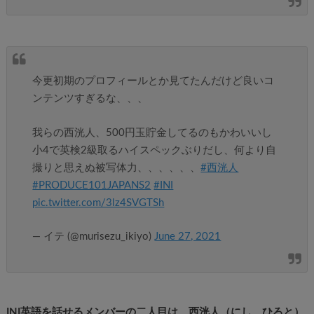
今更初期のプロフィールとか見てたんだけど良いコ
ンテンツすぎるな、、、
我らの西洸人、500円玉貯金してるのもかわいいし
小4で英検2級取るハイスペックぶりだし、何より自
撮りと思えぬ被写体力、、、、、、
#西洸人
#PRODUCE101JAPANS2
#INI
pic.twitter.com/3lz4SVGTSh
— イテ (@murisezu_ikiyo)
June 27, 2021
INI英語を話せるメンバーの二人目は、西洸人（にし ひろと）