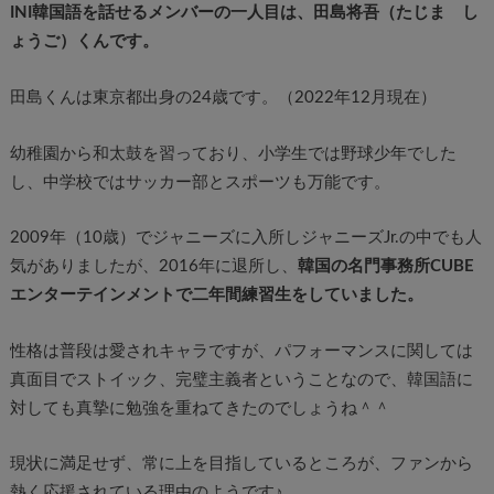
INI韓国語を話せるメンバーの一人目は、田島将吾（たじま し
ょうご）くんです。
田島くんは東京都出身の24歳です。（2022年12月現在）
幼稚園から和太鼓を習っており、小学生では野球少年でした
し、中学校ではサッカー部とスポーツも万能です。
2009年（10歳）でジャニーズに入所しジャニーズJr.の中でも人
気がありましたが、2016年に退所し、
韓国の名門事務所CUBE
エンターテインメントで二年間練習生をしていました。
性格は普段は愛されキャラですが、パフォーマンスに関しては
真面目でストイック、完璧主義者ということなので、韓国語に
対しても真摯に勉強を重ねてきたのでしょうね＾＾
現状に満足せず、常に上を目指しているところが、ファンから
熱く応援されている理由のようです♪