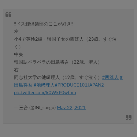
‼️ドス鯉倶楽部のここが好き‼️
左
小4で英検2級・帰国子女の西洸人（23歳、すぐ泣
く）
中央
韓国語ペラペラの田島将吾（22歳、聖人）
右
同志社大学の池﨑理人（19歳、すぐ泣く）
#西洸人
#
田島将吾
#池﨑理人
#PRODUCE101JAPAN2
pic.twitter.com/k0WkP0wfhm
— 三合 (@INI_sango)
May 22, 2021