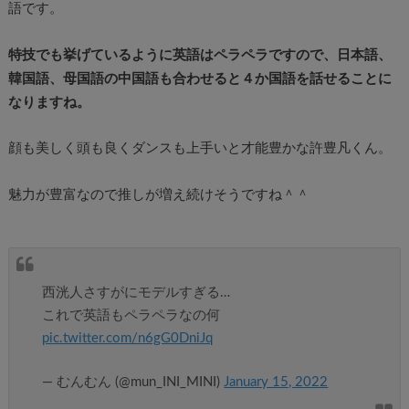
語です。
特技でも挙げているように英語はペラペラですので、日本語、
韓国語、母国語の中国語も合わせると４か国語を話せることに
なりますね。
顔も美しく頭も良くダンスも上手いと才能豊かな許豊凡くん。
魅力が豊富なので推しが増え続けそうですね＾＾
西洸人さすがにモデルすぎる…
これで英語もペラペラなの何
pic.twitter.com/n6gG0DniJq
— むんむん (@mun_INI_MINI)
January 15, 2022