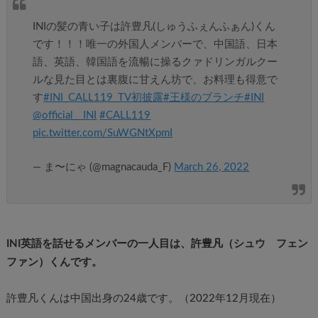
INIの髪の青い子は許豊凡(しゅうふぇんふぁん)くん
です！！！唯一の外国人メンバーで、中国語、日本
語、英語、韓国語を流暢に操るクァドリンガルクー
ルな見た目とは裏腹に甘えん坊で、お料理も得意で
す
#INI_CALL119_TV初披露
#王様のブランチ
#INI
@official__INI
#CALL119
pic.twitter.com/SuWGNtXpmI
— ま〜にゃ (@magnacauda_F)
March 26, 2022
INI英語を話せるメンバーの一人目は、許豊凡（シュウ フェン
ファン）くんです。
許豊凡くんは中国出身の24歳です。（2022年12月現在）