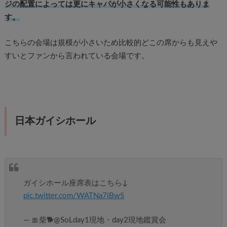
ジの配置によっては更にキャパが小さくなる可能性もありま
す。
こちらの会場は規模が小さいため比較的どこの席からも見えや
すいとファンから言われている会場です。
日本ガイシホール
ガイシホール座席表はこちら↓
pic.twitter.com/WATNa7iBwS
— 🎀柴🐕@SoLday1現地・day2現地鑑賞会