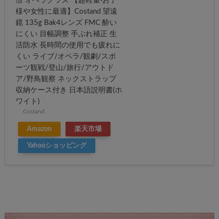
倍 オペラグラス 【超軽量·お子
様や女性に最適】Costand 望遠
鏡 135g Bak4レンズ FMC 酔い
にくい 目幅調整 手ぶれ補正 生
活防水 長時間の使用でも疲れに
くい ライブ/オペラ/観劇/スポ
ーツ観戦/登山/旅行/アウトド
ア/野鳥観察 ネックストラップ
収納ケース付き 日本語説明書(ホ
ワイト)
Costand
Amazon
楽天市場
Yahooショッピング