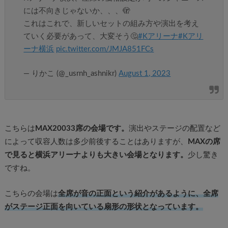
には不向きじゃないか、、、🫣
これはこれで、新しいセットの組み方や演出を考え
ていく必要があって、大変そう🤔
#Kアリーナ
#Kアリ
ーナ横浜
pic.twitter.com/JMJA851FCs
— りかこ (@_usrnh_ashnikr)
August 1, 2023
こちらは
MAX20033席の会場です。
演出やステージの配置など
によって収容人数は多少前後することはありますが、
MAXの席
で見ると横浜アリーナよりも大きい会場となります。
少し驚き
ですね。
こちらの会場は
全席が音の正面という紹介があるように、全席
がステージ正面を向いている扇形の形状となっています。