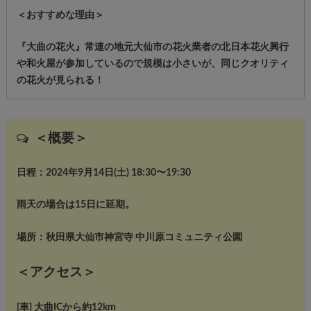
＜おすすめな理由＞
『大曲の花火』常連の地元大仙市の花火業者の北日本花火興行
や和火屋が参加しているので規模は小さいが、同じクオリティ
の花火が見られる！
＜
概要＞
日程：2024年9月14日(土) 18:30〜19:30
雨天の場合は15日に延期。
場所：秋田県大仙市神宮寺 中川原コミュニティ公園
＜アクセス＞
[車] 大曲ICから約12km