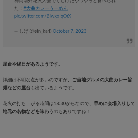
神岡南外花火大会でくじけたやつやっと食べられ
た！
#大曲カレーうーめん
pic.twitter.com/BiwxolqOrX
— しげ (@sin_kari)
October 7, 2023
屋台や縁日があるようです。
詳細は不明な点が多いのですが、
ご当地グルメの大曲カレー旨
麺などの屋台
も出ているようです。
花火の打ち上がる時間は18:30からなので、
早めに会場入りして
地元の名物などを味わう
のもありですね！