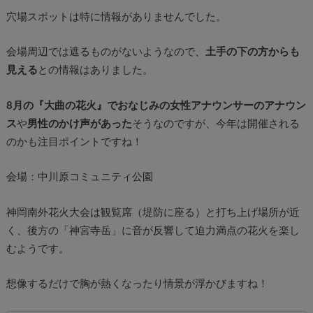
穴場スポットは特に情報がありませんでした。
会場周辺では遮るものがないようなので、
土手の下の方からも
見える
との情報はありました。
8月の『大曲の花火』でおなじみの女性アナウンサーのアナウン
ス
や
男性のかけ声があった
そうなのですが、今年は開催される
のかも注目ポイントですね！
会場：中川原コミュニティ公園
神岡南外花火大会は観覧席（堤防に座る）と打ち上げ場所が近
く、後方の「神宮寺岳」に音が反響して迫力満点の花火を楽し
むようです。
想像するだけで胸が熱くなったり情景が浮かびますね！