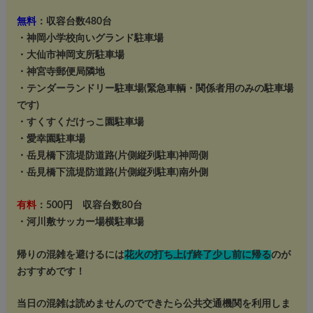
無料
：収容台数480台
・神岡小学校向いグランド駐車場
・大仙市神岡支所駐車場
・神宮寺郵便局隣地
・テンダーランドリー駐車場(緊急車輌・関係者用のみの駐車場
です)
・すくすくだけっこ園駐車場
・愛幸園駐車場
・岳見橋下流堤防道路(片側縦列駐車)神岡側
・岳見橋下流堤防道路(片側縦列駐車)南外側
有料
：500円 収容台数80台
・河川敷サッカー場横駐車場
帰りの混雑を避けるには
花火の打ち上げ終了少し前に帰る
のが
おすすめです！
当日の混雑は読めませんのでできたら公共交通機関を利用しま