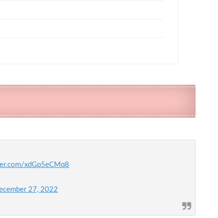
tter.com/xdGp5eCMq8
ecember 27, 2022