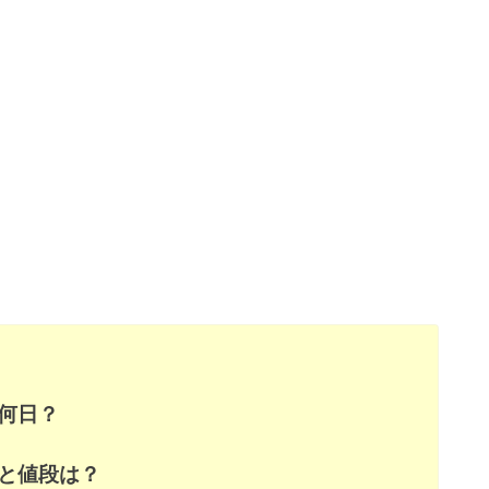
は何日？
法と値段は？