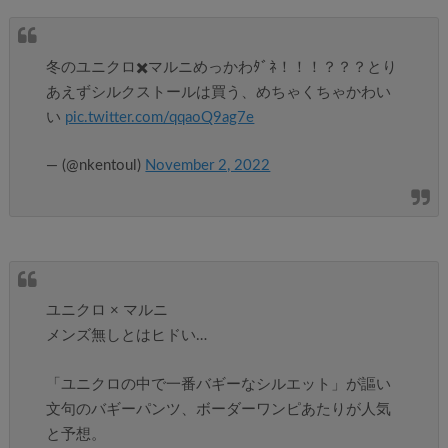
冬のユニクロ✖️マルニめっかわﾀﾞﾈ！！！？？？とり
あえずシルクストールは買う、めちゃくちゃかわい
い‍
pic.twitter.com/qqaoQ9ag7e
— (@nkentoul)
November 2, 2022
ユニクロ × マルニ
メンズ無しとはヒドい…
「ユニクロの中で一番バギーなシルエット」が謳い
文句のバギーパンツ、ボーダーワンピあたりが人気
と予想。