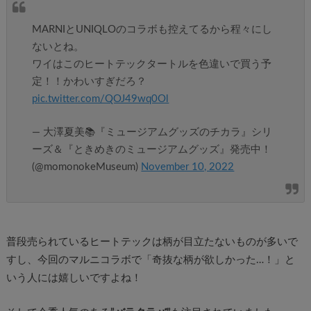
MARNIとUNIQLOのコラボも控えてるから程々にし
ないとね。
ワイはこのヒートテックタートルを色違いで買う予
定！！かわいすぎだろ？
pic.twitter.com/QOJ49wq0Ol
— 大澤夏美📚『ミュージアムグッズのチカラ』シリ
ーズ＆『ときめきのミュージアムグッズ』発売中！
(@momonokeMuseum)
November 10, 2022
普段売られているヒートテックは柄が目立たないものが多いで
すし、今回のマルニコラボで「奇抜な柄が欲しかった…！」と
いう人には嬉しいですよね！