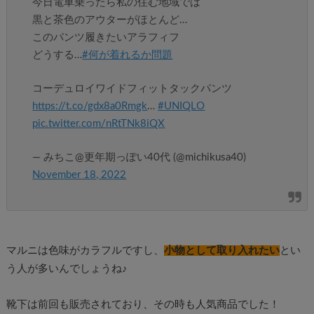
今日電車乗ったら私の住む地域では
黒と茶色のアウターがほとんど…
このパンツ履きたいアラフィフ
どうする…
#何が着れるか問題
コーデュロイワイドフィットタックパンツ
https://t.co/gdx8a0Rmgk
…
#UNIQLO
pic.twitter.com/nRtTNk8iQX
— みちこ@更年期っぽい40代 (@michikusa40)
November 18, 2022
マルニは色味がカラフルですし、
小物として取り入れたい
とい
う人が多いんでしょうね♪
靴下は前回も販売されており、その時も人気商品でした！