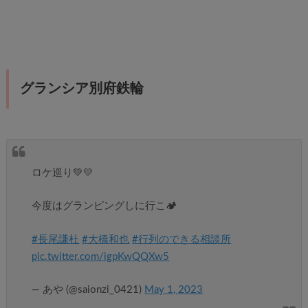
グランシア別府鉄輪
ロケ巡り💚💛
今度はグランピングしに行こ🏕
#長尾謙杜
#大橋和也
#行列のできる相談所
pic.twitter.com/igpKwQQXw5
— あや (@saionzi_0421)
May 1, 2023