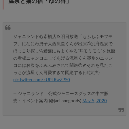
温泉と猫の宿「ゆの香」
ジャニランド心斎橋店🦄明日放送『もふもふモフモ
フ』になにわ男子大西流星くんが出演📺️別府温泉で
ほっこり探し🔍️愛猫にもよくやる”耳モミモミ”を旅館
の看板ニャンコにしてあげる流星くん🐱別のニャン
コにはお腹をふみふみされて悶絶🥺💕それを見たこ
っちが流星くん可愛すぎて悶絶するわ‼️(大声)
pic.twitter.com/kUPLRwZPS0
— ジャニランド┃公式ジャニーズグッズの中古販
売・イベント案内 (@janilandgoods)
May 5, 2020