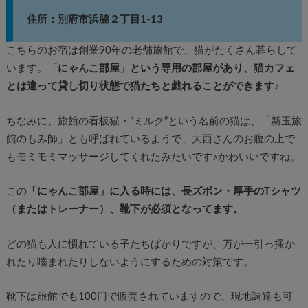
住所：別府市浜脇２丁目1-13
こちらのお宿は創業90年の老舗旅館で、猫がたくさん暮らして
います。
「にゃんこ部屋」という専用の部屋があり、猫カフェ
とは違って貸し切り状態で猫たちと戯れることができます♪
ちなみに、旅館の看板猫・“ミルク”という名前の猫は、「新玉旅
館のもみ師」とも呼ばれているようで、大西さんのお腹の上で
もモミモミマッサージしてくれたみたいです♪かわいいですね。
この
「にゃんこ部屋」に入る時には、長ズボン・厚手のTシャツ
（またはトレーナー）、靴下が必須となってます。
どの猫も人に慣れている子たちばかりですが、万が一引っ搔か
れたり嚙まれたりしないようにするための対策です。
靴下は旅館でも100円で販売されていますので、現地調達も可