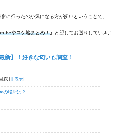
eや撮影に行ったのか気になる方が多いということで、
tubeやロケ地まとめ！
』
と題してお送りしていきま
最新】！好きな匂いも調査！
目次
[
非表示
]
beの場所は？