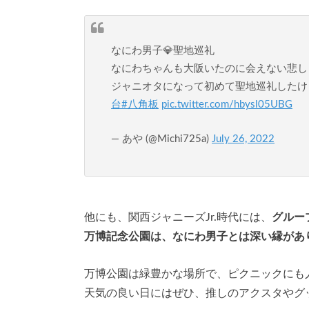
なにわ男子💎聖地巡礼
なにわちゃんも大阪いたのに会えない悲し
ジャニオタになって初めて聖地巡礼したけど
台
#八角板
pic.twitter.com/hbysl05UBG
— あや (@Michi725a)
July 26, 2022
他にも、関西ジャニーズJr.時代には、
グルー
万博記念公園は、なにわ男子とは深い縁があ
万博公園は緑豊かな場所で、ピクニックにも
天気の良い日にはぜひ、推しのアクスタやグ