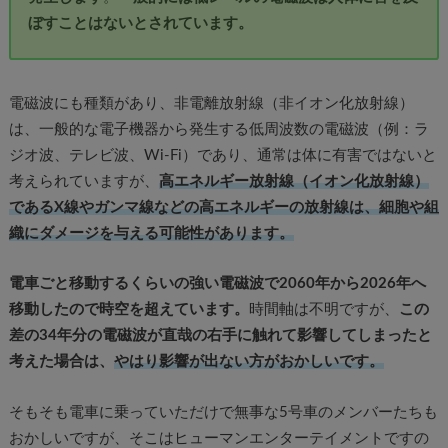
ぼすことはないとされています。
電磁波にも種類があり、非電離放射線（非イオン化放射線）
は、一般的な電子機器から発生する低周波数の電磁波（例：ラ
ジオ波、テレビ波、Wi-Fi）であり、通常は体に有害ではないと
考えられていますが、
高エネルギー放射線（イオン化放射線）
であるX線やガンマ線などの高エネルギーの放射線は、細胞や組
織にダメージを与える可能性があります。
電車ごと移動するくらいの強い電磁波で2060年から2026年へ
移動したので時空を超えています。
時間軸は不明ですが、
この
差の34年分の電磁波が直哉の右手に触れて影響してしまったと
考えた場合は、
やはり影響が出ない方がおかしいです。
そもそも電車に乗っていただけで無事な5号車のメンバーたちも
おかしいですが、そこはヒューマンエンターテイメントですの