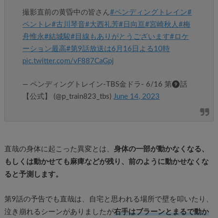
撮影直前の黄昏中の皆さん
#ペンディングトレイン
#
ペントレ
#古川琴音
#大西礼芳
#日向亘
#宮崎秋人
#梅
舟惟永
#結城駿
#目線もありがとうございます
#ロケ
ーション最高
#第9話放送は6月16日よる10時
pic.twitter.com/vF887CaGpj
— ペンディングトレイン-TBS金ドラ- 6/16 第❾話
【公式】 (@p_train823_tbs)
June 14, 2023
直哉の身体に起こった異変とは、
身体の一部が動かなくなる、
もしくは動かせても麻痺などが残り、前のように動かせなくな
ると予測します。
第9話の予告でも直哉は、自宅と思われる場所で壁を叩いたり、
泣き崩れるシーンがありましたが
右手はブラーンとまるで動か