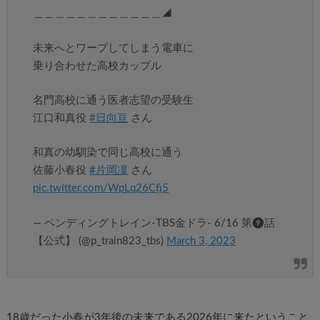
＿＿＿＿＿＿＿＿＿＿＿＿◢
未来へとワープしてしまう電車に
乗り合わせた高校カップル
名門高校に通う医者志望の受験生
江口和真役
#日向亘
さん
和真の幼馴染で同じ高校に通う
佐藤小春役
#片岡凜
さん
pic.twitter.com/WpLq26Cfj5
— ペンディングトレイン-TBS金ドラ- 6/16 第❾話
【公式】 (@p_train823_tbs)
March 3, 2023
18歳だった小春が3年後の未来である2026年に来たということ