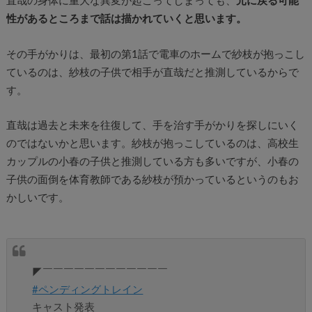
直哉の身体に重大な異変が起こってしまっても、
元に戻る可能
性があるところまで話は描かれていくと思います。
その手がかりは、最初の第1話で電車のホームで紗枝が抱っこし
ているのは、紗枝の子供で相手が直哉だと推測しているからで
す。
直哉は過去と未来を往復して、手を治す手がかりを探しにいく
のではないかと思います。紗枝が抱っこしているのは、高校生
カップルの小春の子供と推測している方も多いですが、小春の
子供の面倒を体育教師である紗枝が預かっているというのもお
かしいです。
◤￣￣￣￣￣￣￣￣￣￣￣￣
#ペンディングトレイン
キャスト発表