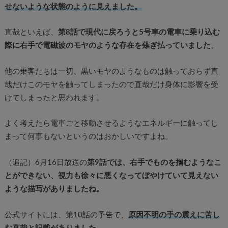
せないような状態のように見えました。
直哉といえば、
第8話で現代に戻ろうと5号車の電車に乗り込む
際に右手で電磁波のモヤのような存在を薙ぎ払っていました
。
他の乗客たちは一切、黒いモヤのようなものは触っておらず直
哉だけこのモヤを触ってしまったので直哉だけ身体に影響を受
けてしまったと思われます。
よく考えたら電車ごと移動させるようなエネルギーに触ってし
まって何事もないというのはおかしいですよね。
（追記）6月16日放送の
第9話では、右手でものを掴むようなこ
とができない、視力も徐々に悪くなってぼやけていて見えない
ような描写がありましたね。
公式サイトには、第10話の予告で、
原因不明の手の震えに苦し