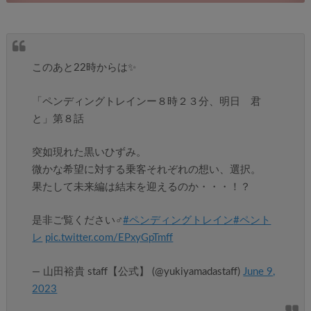
このあと22時からは✨
「ペンディングトレインー８時２３分、明日 君
と」第８話
突如現れた黒いひずみ。
微かな希望に対する乗客それぞれの想い、選択。
果たして未来編は結末を迎えるのか・・・！？
是非ご覧ください‍♂️
#ペンディングトレイン
#ペント
レ
pic.twitter.com/EPxyGpTmff
— 山田裕貴 staff【公式】 (@yukiyamadastaff)
June 9,
2023