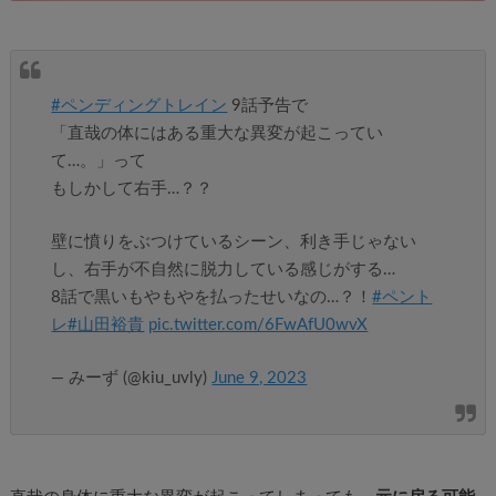
#ペンディングトレイン
9話予告で
「直哉の体にはある重大な異変が起こってい
て…。」って
もしかして右手…？？
壁に憤りをぶつけているシーン、利き手じゃない
し、右手が不自然に脱力している感じがする…
8話で黒いもやもやを払ったせいなの…？！
#ペント
レ
#山田裕貴
pic.twitter.com/6FwAfU0wvX
— みーず (@kiu_uvly)
June 9, 2023