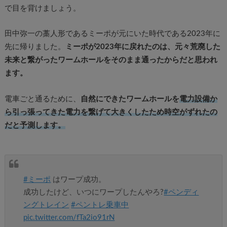
で目を背けましょう。
田中弥一の藁人形であるミーポが元にいた時代である2023年に
先に帰りました。
ミーポが2023年に戻れたのは、元々荒廃した
未来と繋がったワームホールをそのまま通ったからだと思われ
ます。
電車ごと通るために、
自然にできたワームホールを
電力設備か
ら引っ張ってきた電力を繋げて大きくしたため時空がずれたの
だと予測します。
#ミーポ
はワープ成功。
成功したけど、いつにワープしたんやろ?
#ペンディ
ングトレイン
#ペントレ乗車中
pic.twitter.com/fTa2io91rN