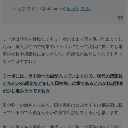
— とびタヌキ (@tobitanuki)
June 9, 2023
ミーポは時空を移動してもミーポのままで形を保ったままでし
たね。藁人形なので衝撃でバラバラになって現代に届いても電
車の社員や捜査員に見つからない可能性がありますのでドラマ
ならではですね！
ミーポには、田中弥一の歯が入っていますので、現代の捜査員
たちがDNA鑑定などをして田中弥一の歯であるとわかれば捜査
が少し進みそうですね☆
田中弥一の娘さんである、田中美帆は公式サイトの相関図に載
っているので今後なんらかの形で出演してくるかと思います。
弥一の娘である美帆は、回想シーンで弥一が家族の中で上手く