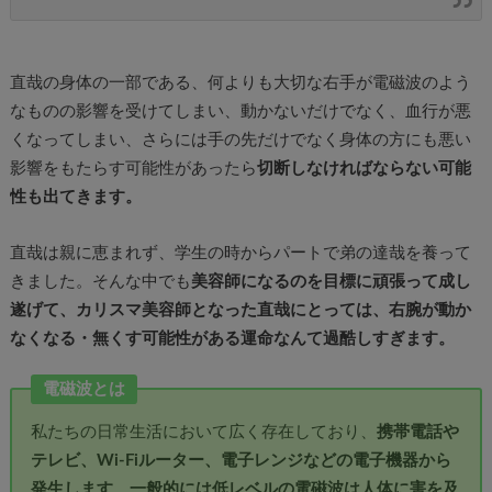
直哉の身体の一部である、何よりも大切な右手が電磁波のよう
なものの影響を受けてしまい、動かないだけでなく、血行が悪
くなってしまい、さらには手の先だけでなく身体の方にも悪い
影響をもたらす可能性があったら
切断しなければならない可能
性も出てきます。
直哉は親に恵まれず、学生の時からパートで弟の達哉を養って
きました。そんな中でも
美容師になるのを目標に頑張って成し
遂げて、カリスマ美容師となった直哉にとっては、右腕が動か
なくなる・無くす可能性がある運命なんて過酷しすぎます。
電磁波とは
私たちの日常生活において広く存在しており、
携帯電話や
テレビ、Wi-Fiルーター、電子レンジなどの電子機器から
発生します
。
一般的には低レベルの電磁波は人体に害を及