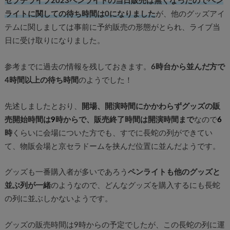
セブチライブ2023ペンライトの当日販売は無くなったのでペン
ライトに関しての待ち時間は0になりました
が、他のグッズアイ
テムに関しましては事前に予約販売の形態がとられ、ライブ当
日に受け取りになりました。
参考までに過去の情報を残しておきます。
6時台から並んだ方で
4時間以上の待ち時間
のようでした！
先述しましたとおり、
開場、開演時間にかかわらずグッズの販
売開始時間は
9
時からで、販売終了時間は開演時間まで
なので
6
時
くらいに会場についた方でも、すでに長蛇の列ができてい
て、物販会場と京セラドームを挟んだ位置に並んだようです。
グッズも一番購入者が多いであろう
ペンライトも他のグッズと
並ぶ列が一緒
のようなので、どんなグッズを購入するにも長蛇
の列に並ぶしかないようです。
グッズの販売時間は9時からの予定でしたが、この長蛇の列に運