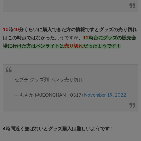
10
時
40
分くらいに購入できた方の情報ですとグッズの売り切れ
はこの時点ではなかった
ようですが、
12
時台にグッズの販売会
場に行けた方はペンライトは
売り切れ
だったようです！
セブチ グッズ列 ペンラ売り切れ
— ももか (@JEONGHAN__0317)
November 19, 2022
4
時間近く並ばないとグッズ購入は難しいようです！