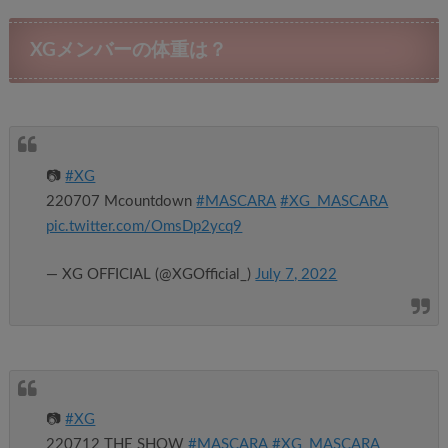
XGメンバーの体重は？
📷
#XG
220707 Mcountdown
#MASCARA
#XG_MASCARA
pic.twitter.com/OmsDp2ycq9
— XG OFFICIAL (@XGOfficial_)
July 7, 2022
📷
#XG
220712 THE SHOW
#MASCARA
#XG_MASCARA