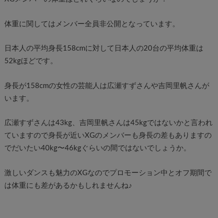
体重に関してはメンバー全員非公開となっています。
日本人の平均身長158cmに対して日本人の20台の平均体重は
52kgほどです。
身長が158cmの女性の芸能人は広瀬すずさんや吉岡里帆さんが
います。
広瀬すずさんは43kg、吉岡里帆さんは45kgではないかと言われ
ていますので身長が近いXGのメンバーも身長の差もありますの
でだいたい40kg〜46kgぐらいの間ではないでしょうか。
激しいダンスも魅力のXGなのでプロモーション中とオフ期間で
は体重にも差があるかもしれませんね♪