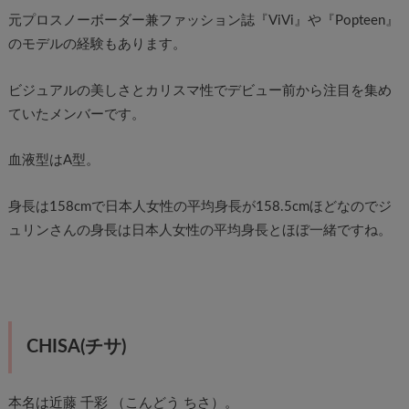
元プロスノーボーダー兼ファッション誌『ViVi』や『Popteen』
のモデルの経験もあります。
ビジュアルの美しさとカリスマ性でデビュー前から注目を集め
ていたメンバーです。
血液型はA型。
身長は158cmで日本人女性の平均身長が158.5cmほどなのでジ
ュリンさんの身長は日本人女性の平均身長とほぼ一緒ですね。
CHISA(チサ)
本名は近藤 千彩 （こんどう ちさ）。