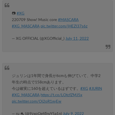
📷
#XG
220709 Show! Music core
#MASCARA
#XG_MASCARA
pic.twitter.com/jHEZl37s6z
— XG OFFICIAL (@XGOfficial_)
July 11, 2022
ジュリンは1年間で身長が6cmも伸びていて、中学2
年生の時点で158cmあります。
今は確実に160を超えているはずです。
#XG
#JURIN
#XG_MASCARA
https://t.co/LOtcfZMJ5x
pic.twitter.com/Oj2oR1xyEw
— ru 🐬 (@9zxoQehTnvY5a1n)
July 9, 2022