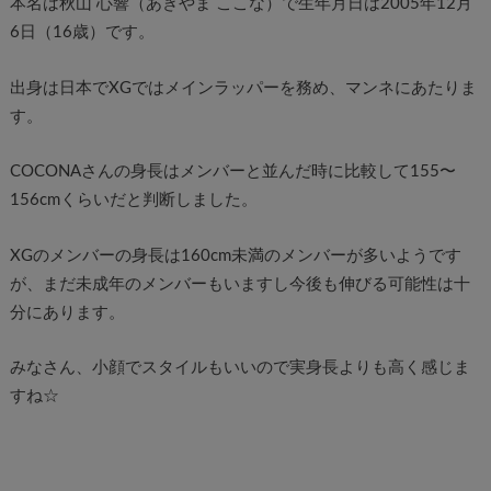
本名は秋山 心響（あきやま ここな）で生年月日は2005年12月
6日（16歳）です。
出身は日本でXGではメインラッパーを務め、マンネにあたりま
す。
COCONAさんの身長はメンバーと並んだ時に比較して155〜
156cmくらいだと判断しました。
XGのメンバーの身長は160cm未満のメンバーが多いようです
が、まだ未成年のメンバーもいますし今後も伸びる可能性は十
分にあります。
みなさん、小顔でスタイルもいいので実身長よりも高く感じま
すね☆