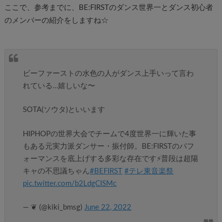
ここで、参考までに、BE:FIRSTのダンス世界一とダンス初心者
のメンバーの紹介をしますね☆
ビーファーストの水色の人がダンス上手いって言わ
れている…嬉しいな〜
SOTA(ソウタ)といいます
HIPHOPの世界大会でチームで4度世界一に輝いた事
もある元実力派ダンサー・振付師。BE:FIRSTのパフ
ォーマンスを底上げする多彩な存在です⚡️普段は超陽
キャの不思議ちゃん
#BEFIRST
#テレ東音楽祭
pic.twitter.com/b2LdgCISMc
— ❦ (@kiki_bmsg)
June 22, 2022