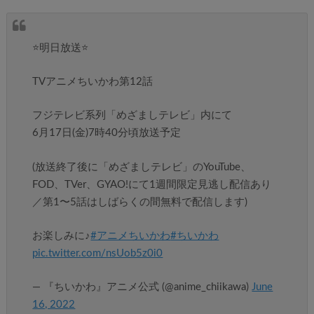
⭐️明日放送⭐️
TVアニメちいかわ第12話
フジテレビ系列「めざましテレビ」内にて
6月17日(金)7時40分頃放送予定
(放送終了後に「めざましテレビ」のYouTube、
FOD、TVer、GYAO!にて1週間限定見逃し配信あり
／第1〜5話はしばらくの間無料で配信します)
お楽しみに♪
#アニメちいかわ
#ちいかわ
pic.twitter.com/nsUob5z0i0
— 『ちいかわ』アニメ公式 (@anime_chiikawa)
June
16, 2022