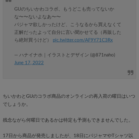
GUのちいかわコラボ、もうどこも売ってないか
な〜〜ないよなあ〜〜
パジャマ欲しかったけど、こうなるから買えなくて
正解だったよって自分に言い聞かせてる（再販した
ら絶対買うけど）
pic.twitter.com/AF9Y71C3Rx
— ハナイナホ｜イラストとデザイン (@871naho)
June 17, 2022
ちいかわとGUのコラボ商品のオンラインの再入荷の曜日はいつ
でしょうか。
残念ながら何曜日であるかは特定も予測もできませんでした。
17日から商品が発売しましたが、18日にパジャマやTシャツ以