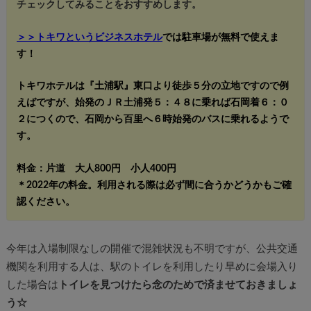
チェックしてみることをおすすめします。
＞＞トキワというビジネスホテル
では駐車場が無料で使えま
す！
トキワホテルは『土浦駅』東口より徒歩５分の立地ですので例
えばですが、始発のＪＲ土浦発５：４８に乗れば石岡着６：０
２につくので、石岡から百里へ６時始発のバスに乗れるようで
す。
料金：片道 大人800円 小人400円
＊2022年の料金。利用される際は必ず間に合うかどうかもご確
認ください。
今年は入場制限なしの開催で混雑状況も不明ですが、公共交通
機関を利用する人は、駅のトイレを利用したり早めに会場入り
した場合は
トイレを見つけたら念のためで済ませておきましょ
う☆