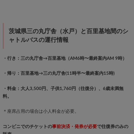
茨城県三の丸庁舎（水戸）と百里基地間のシ
ャトルバスの運行情報
・行き：三の丸庁舎→百里基地（AM6時〜最終案内AM 9時）
・帰り：百里基地→三の丸庁舎(11時半〜最終案内15時)
・料金：大人3,500円、子供1,760円（往復分）、6歳未満無
料。
＊座席占用の場合は小人料金が必要。
コンビニでのチケットの
事前決済・発券が必要
で往復券のみの