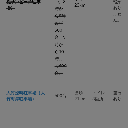
つ。8
洗サンビーチ駐車
報が
23km
場）
あり
時か
ませ
ら9時
ん。
まで
500
台、9
時か
ら10
時ま
で400
台。
大竹臨時駐車場（大
徒歩
トイレ
運行
600台
竹海岸駐車場）
21km
3箇所
あり