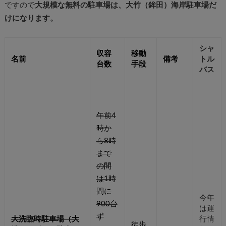
ですので
大規模な無料の駐車場は、大竹（鉾田）海岸駐車場だ
けになります。
シャ
収容
移動
名前
備考
トル
台数
手段
バス
午前4
時か
ら8時
まで
の間
は1時
間に
今年
900台
は運
ず
大洗臨時駐車場（大
行情
徒歩