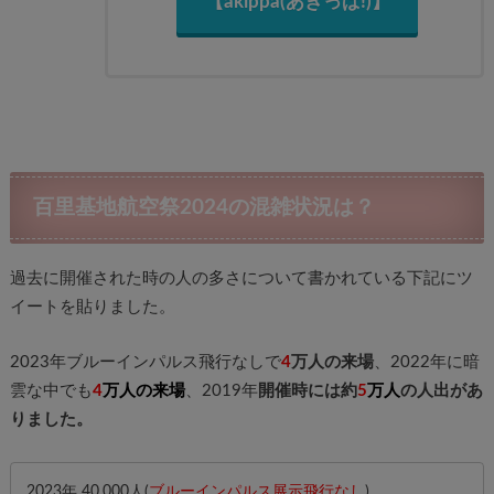
【akippa(あきっぱ!)】
百里基地航空祭2024の混雑状況は？
過去に開催された時の人の多さについて書かれている下記にツ
イートを貼りました。
2023年ブルーインパルス飛行なしで
4
万人の来場
、2022年に暗
雲な中でも
4
万人の来場
、2019年
開催時には約
5
万人
の人出があ
りました。
2023年 40,000人(
ブルーインパルス展示飛行なし
)