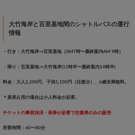
大竹海岸と百里基地間のシャトルバスの運行
情報
・行き：大竹海岸→百里基地（AM7時〜最終案内AM 9時）
・帰り：百里基地→大竹海岸(11時半〜最終案内14時半)
料金：大人2,200円、子供1,100円（往復分）、6歳未満無料。
＊座席占用の場合は小人料金が必要。
チケットの事前決済・発券が必要で往復券のみの販売
所要時間：40〜80分