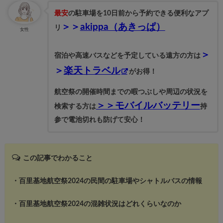
最安
の駐車場を10日前から予約できる便利なアプ
＞＞
akippa（あきっぱ）
リ
女性
＞
宿泊や高速バスなどを予定している遠方の方は
＞
楽天トラベル
がお得！
航空祭の開催時間までの暇つぶしや周辺の状況を
＞＞モバイルバッテリー
検索する方は
持
参で電池切れも防げて安心！
この記事でわかること
・百里基地航空祭2024の民間の駐車場やシャトルバスの情報
・百里基地航空祭2024の混雑状況はどれくらいなのか