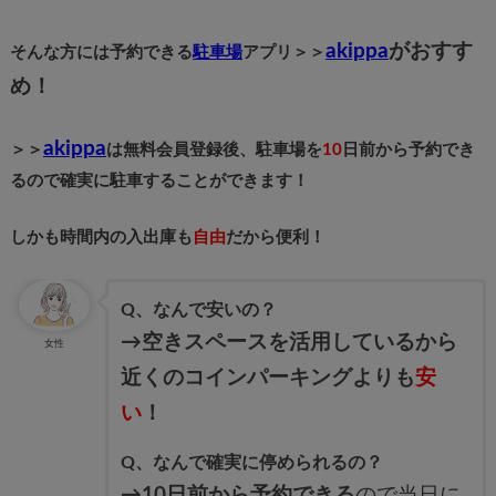
akippa
がおすす
そんな方には予約できる
駐車場
アプリ＞＞
め！
akippa
＞＞
は無料会員登録後、駐車場を
10
日前から予約でき
るので確実に駐車することができます！
しかも時間内の入出庫も
自由
だから便利！
Q、なんで安いの？
→空きスペースを活用しているから
女性
近くのコインパーキングよりも
安
い
！
Q、なんで確実に停められるの？
→10日前から予約できる
ので当日に