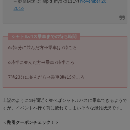
— 妙高快速 (@Rapid_myoko1119)
November 26,
2016
シャトルバス乗車までの待ち時間
6時5分に並んだ方→乗車は7時ころ
6時半に並んだ方→乗車7時半ころ
7時23分に並んだ方→乗車8時15分ころ
上記のように1時間近く並べばシャトルバスに乗車できるようで
すが、イベントへ行く前に疲れてしまいそうな混雑状況です。
＜
割引クーポンチェック！＞