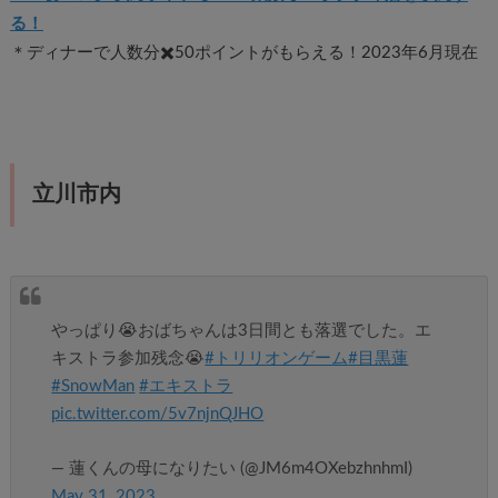
る！
＊ディナーで人数分✖️50ポイントがもらえる！2023年6月現在
立川市内
やっぱり😭おばちゃんは3日間とも落選でした。エ
キストラ参加残念😭
#トリリオンゲーム
#目黒蓮
#SnowMan
#エキストラ
pic.twitter.com/5v7njnQJHO
— 蓮くんの母になりたい (@JM6m4OXebzhnhmI)
May 31, 2023