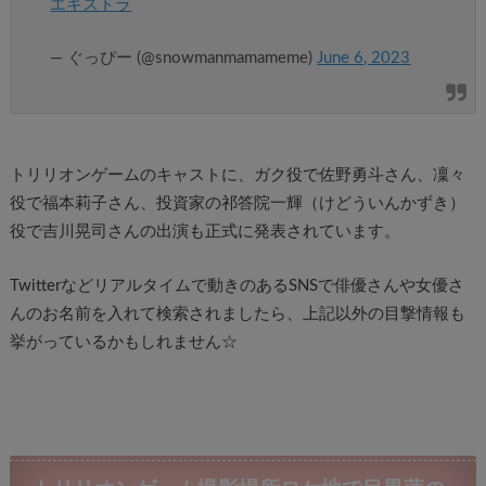
エキストラ
— ぐっぴー (@snowmanmamameme)
June 6, 2023
トリリオンゲームのキャストに、ガク役で佐野勇斗さん、凜々
役で福本莉子さん、投資家の祁答院一輝（けどういんかずき）
役で吉川晃司さんの出演も正式に発表されています。
Twitterなどリアルタイムで動きのあるSNSで俳優さんや女優さ
んのお名前を入れて検索されましたら、上記以外の目撃情報も
挙がっているかもしれません☆