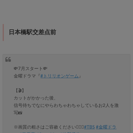
日本橋駅交差点前
💸7月スタート💸
金曜ドラマ『
#トリリオンゲーム
』
【🎬】
カットがかかった後、
信号待ちでなにやらわちゃわちゃしているお2人を激
写📸
※画質の粗さはご容赦ください🙇🏻‍♀️
#TBS
#金曜ドラ