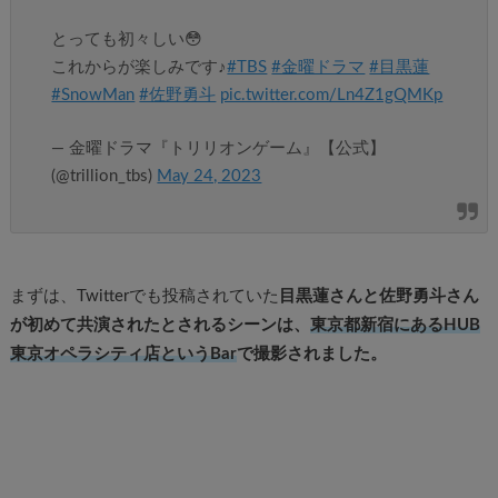
とっても初々しい😳
これからが楽しみです♪
#TBS
#金曜ドラマ
#目黒蓮
#SnowMan
#佐野勇斗
pic.twitter.com/Ln4Z1gQMKp
— 金曜ドラマ『トリリオンゲーム』【公式】
(@trillion_tbs)
May 24, 2023
まずは、Twitterでも投稿されていた
目黒蓮さんと佐野勇斗さん
が初めて共演されたとされるシーンは、
東京都新宿にあるHUB
東京オペラシティ店というBar
で撮影されました。