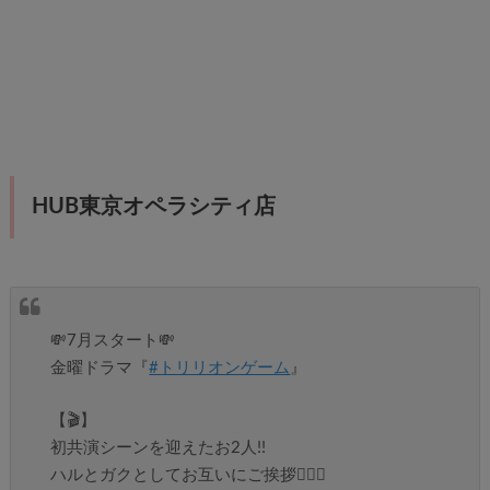
HUB東京オペラシティ店
💸7月スタート💸
金曜ドラマ『
#トリリオンゲーム
』
【🎬】
初共演シーンを迎えたお2人!!
ハルとガクとしてお互いにご挨拶🙇🏻‍♀️