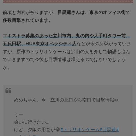
前項と内容が被りますが、
目黒蓮さんは、東京のオフィス街で
多数目撃されています。
エキストラ募集のあった立川市内、丸の内や大手町タワー前、
五反田駅、HUB東京オペラシティ店
などが今の所挙がっていま
すが、原作のトリリオンゲームは沢山の人を介して物語も進ん
でいきますので今後も目撃情報は増えるのではないでしょう
か。
めめちゃん、今 立川の北口やら南口で目撃情報👀
うー
会いに行きたい…
けど、夕飯の用意が😂
#トリリオンゲーム
#目黒蓮
#