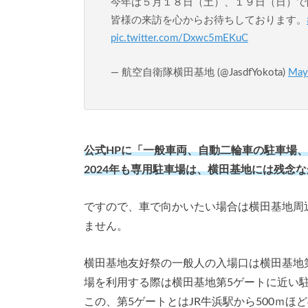
今年は５月１８日（土）、１９日（日）で
皆様の来訪を心からお待ちしております。
pic.twitter.com/Dxwc5mEKuC
— 航空自衛隊横田基地 (@JasdfYokota)
May
公式HPに「一般車両、自動二輪車の駐車場
2024年も専用駐車場は、横田基地には残念
ですので、車で向かいたい場合は横田基地周
ません。
横田基地友好祭の一般人の入場口は横田基地
場を利用する際は横田基地第5ゲートに近い
この、第5ゲートとはJR牛浜駅から500ｍほ