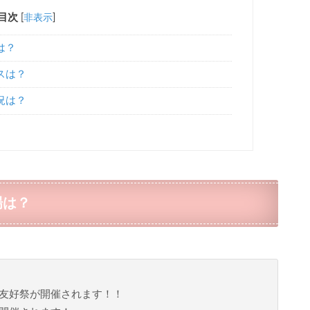
目次
[
非表示
]
は？
スは？
況は？
場は？
友好祭が開催されます！！