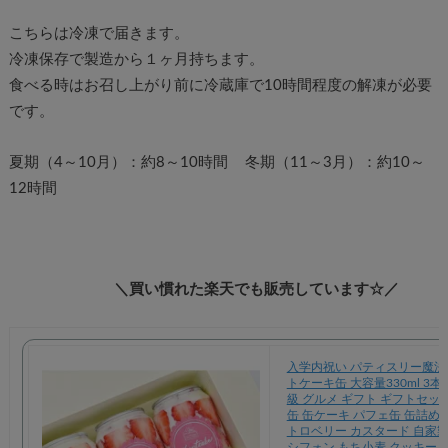
こちらは冷凍で届きます。
冷凍保存で製造から１ヶ月持ちます。
食べる時はお召し上がり前に冷蔵庫で10時間程度の解凍が必要
です。
夏期（4～10月）：約8～10時間 冬期（11～3月）：約10～
12時間
＼買い慣れた楽天でも販売しています☆／
入学内祝い パティスリー魔法
トケーキ缶 大容量330ml 3本
級 グルメ ギフト ギフトセッ
缶 缶ケーキ パフェ缶 缶詰め 
トロベリー カスタード 自家製
シフォン もち小麦 クッキー 