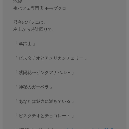
池袋
夜パフェ専門店 モモブクロ
只今のパフェは、
左上から時計回りで、
『 羊蹄山 』
『 ピスタチオとアメリカンチェリー 』
『 紫陽花〜ピンクアナベル〜 』
『 神秘のガーベラ 』
『 あなたは魅力に満ちている 』
『 ピスタチオとチョコレート 』