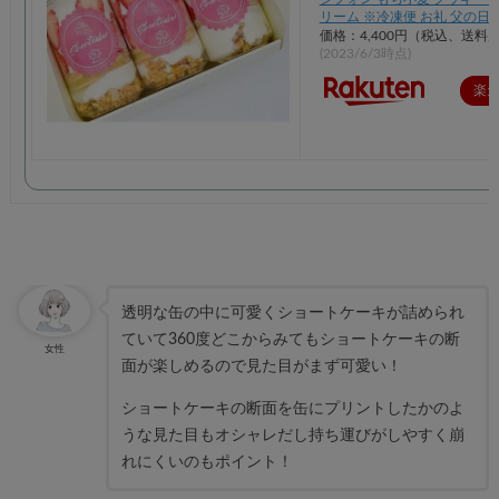
リーム ※冷凍便 お礼 父の日
価格：4,400円（税込、送料別
(2023/6/3時点)
楽
透明な缶の中に可愛くショートケーキが詰められ
ていて360度どこからみてもショートケーキの断
女性
面が楽しめるので見た目がまず可愛い！
ショートケーキの断面を缶にプリントしたかのよ
うな見た目もオシャレだし持ち運びがしやすく崩
れにくいのもポイント！