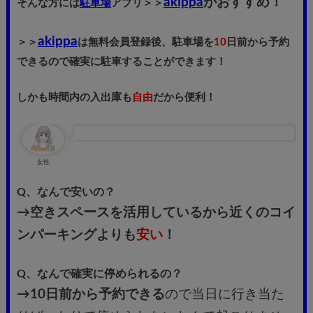
akippa
がおすすめ！
そんな方には
駐車場
アプリ＞＞
akippa
＞＞
は無料会員登録後、駐車場を
10
日前から予約
できるので確実に駐車することができます！
しかも時間内の入出庫も
自由
だから便利！
女性
Q、なんで安いの？
→空きスペースを活用しているから近くのコイ
ンパーキングよりも
安い
！
Q、なんで確実に停められるの？
→10日前から予約できる
ので当日に行き当た