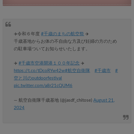
✈️令和６年度
#千歳のまちの航空祭
✈️
千歳基地からお体の不自由な方及び妊婦の方のため
の駐車場ついてお知らせいたします。
✈️
#千歳市空港開港１００年記念
✈️
https://t.co/tDcoRYw42w
#航空自衛隊
#千歳市
#
空と川のoutdoorfestival
pic.twitter.com/a8r21cQUM6
— 航空自衛隊千歳基地 (@jasdf_chitose)
August 21,
2024