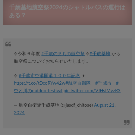
千歳基地航空祭2024のシャトルバスの運行は
ある？
✈️令和６年度
#千歳のまちの航空祭
✈️
#千歳基地
から
航空祭についてお知らせいたします。
✈️
#千歳市空港開港１００年記念
✈️
https://t.co/tDcoRYw42w
#航空自衛隊
#千歳市
#
空と川のoutdoorfestival
pic.twitter.com/VJHsIMyzR3
— 航空自衛隊千歳基地 (@jasdf_chitose)
August 21,
2024