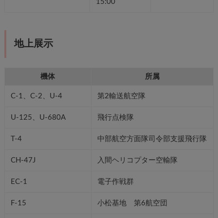
15:00
地上展示
機体
所属
C-1、C-2、U-4
第2輸送航空隊
U-125、U-680A
飛行点検隊
T-4
中部航空方面隊司令部支援飛行隊
CH-47J
入間ヘリコプター空輸隊
EC-1
電子作戦群
F-15
小松基地 第6航空団