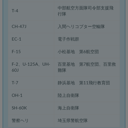
中部航空方面隊司令部支援飛
T-4
行隊
CH-47J
入間ヘリコプター空輸隊
EC-1
電子作戦群
F-15
小松基地 第6航空団
F-2、U-125A、UH-
百里基地 第7航空団、百里救
60J
難隊
T-7
静浜基地 第11飛行教育団
OH-1
陸上自衛隊
SH-60K
海上自衛隊
警察ヘリ
埼玉県警航空隊