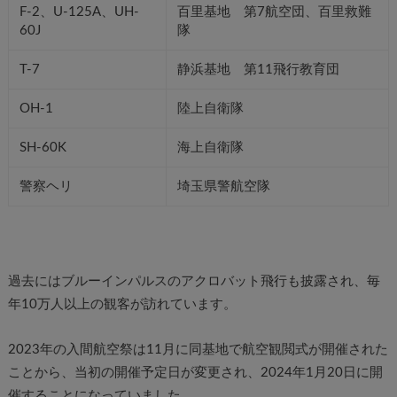
F-2、U-125A、UH-
百里基地 第7航空団、百里救難
60J
隊
T-7
静浜基地 第11飛行教育団
OH-1
陸上自衛隊
SH-60K
海上自衛隊
警察ヘリ
埼玉県警航空隊
過去にはブルーインパルスのアクロバット飛行も披露され、毎
年10万人以上の観客が訪れています。
2023年の入間航空祭は11月に同基地で航空観閲式が開催された
ことから、当初の開催予定日が変更され、2024年1月20日に開
催することになっていました。