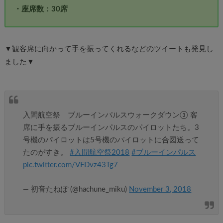
・座席数：30席
▼観客席に向かって手を振ってくれるなどのツイートも発見し
ました▼
入間航空祭 ブルーインパルスウォークダウン③ 客
席に手を振るブルーインパルスのパイロットたち。3
号機のパイロットは5号機のパイロットに合図送って
たのがすき。
#入間航空祭2018
#ブルーインパルス
pic.twitter.com/VFDvz43Tg7
— 初音たねぽ (@hachune_miku)
November 3, 2018