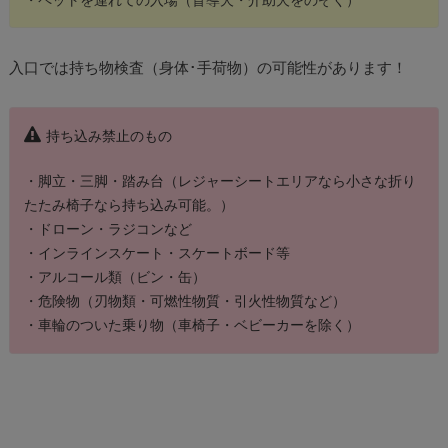
・ペットを連れての入場（盲導犬・介助犬をのぞく）
入口では持ち物検査（身体･手荷物）の可能性があります！
持ち込み禁止のもの
・脚立・三脚・踏み台（レジャーシートエリアなら小さな折り
たたみ椅子なら持ち込み可能。）
・ドローン・ラジコンなど
・インラインスケート・スケートボード等
・アルコール類（ビン・缶）
・危険物（刃物類・可燃性物質・引火性物質など）
・車輪のついた乗り物（車椅子・ベビーカーを除く）