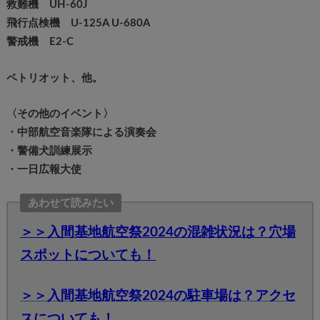
救難機 UH-60J
飛行点検機 U-125A U-680A
警戒機 E2-C
ペトリオット、他。
〈その他のイベント〉
・中部航空音楽隊による演奏会
・警備犬訓練展示
・一日広報大使
あわせて読みたい
＞＞入間基地航空祭2024の混雑状況は？穴場
スポットについても！
＞＞入間基地航空祭2024の駐車場は？アクセ
スについても！