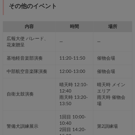
その他のイベント
内容
時間
場所
広報大使 パレード、
—
—
花束贈呈
基地軽音楽部演奏
11:20-11:50
催物会場
中部航空音楽隊演奏
12:00-13:00
催物会場
晴天時 12:10-
晴天時 メイン
12:40
エリア
自衛太鼓演奏
雨天時 13:20-
雨天時 催物会
13:50
場
1回目 10:00-
10:40
警備犬訓練展示
第2訓練場
2回目 14:20-